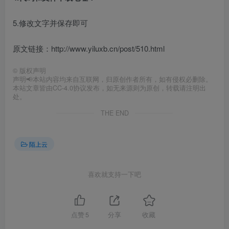
5.修改文字并保存即可
原文链接：http://www.yiluxb.cn/post/510.html
©
版权声明
声明📢本站内容均来自互联网，归原创作者所有，如有侵权必删除。
本站文章皆由CC-4.0协议发布，如无来源则为原创，转载请注明出
处。
THE END
陌上云
喜欢就支持一下吧
点赞
5
分享
收藏