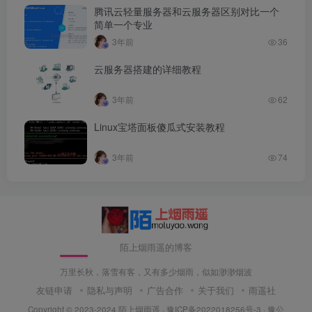
腾讯云轻量服务器和云服务器区别对比一个
简单一个专业
3年前
36
云服务器搭建的详细教程
3年前
62
Linux宝塔面板傻瓜式安装教程
3年前
74
陌上烟雨遥的博客
万里长秋，落雪有客，又有多少烟雨，似如渺渺烟波
友链申请
隐私与声明
广告合作
关于我们
雨遥社
Copyright © 2023-2024
陌上烟雨遥
·
豫ICP备2022018256号-3
· 豫公