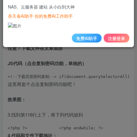
NAS、云服务器 建站 从小白到大神
下载文件覆盖掉
download.php
即可
（
文件路径：/wp-
吞天雀AI助手 你的免费AI工作助手
content/themes/zibll/pages/download.php
）
，更新前
记得
备份！记得备份！记得备份！
不然就没后悔药吃了！
免费AI助手
注册登录
注意：下载文件在文章底部
JS代码（点击复制密码功能，单独的）
<!--下载页面密码复制--> if(document.querySelectorAll(".but-d
这里再套个点击复制密码功能吧！
效果图：
3.找到第116行上下，将下列代码放到
<?php ?>             <?php endwhile; ?>           
4.代码和文件下载地址：