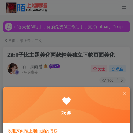
✅吞天雀AI助手，你的免费AI工作助手，支持gpt-4o、DeepSeek、Claude🔥🔥🔥🔥
✅吞天雀AI助手，你的免费AI工作助手，支持gpt-4o、DeepSeek、Claude🔥🔥🔥🔥
✅吞天雀AI助手，你的免费AI工作助手，支持gpt-4o、DeepSeek、Claude🔥🔥🔥🔥
首页
陌上云
正文
Zibll子比主题美化两款精美独立下载页面美化
陌上烟雨遥
关注
私信
2年前发布
160
5
本站之前分享过子比的独立下载页美化，今天再跟大家分享
两款精美的独立下载页美化，其中一款需要下载附件上传修
改文件，另一款只需要修改相关
代码
即可，大家根据自己的
欢迎
需要下载。
欢迎来到陌上烟雨遥的博客
效果图：