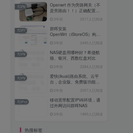
Openwrt 作为旁路网关（不
TOP6
是旁路由！！）正确配置方
法，性能测试 —— 破解迷思
3年前
2517人已阅读
群晖安装
TOP7
OpenWrt（iStoreOS）构建
旁路由配置
3年前
2490人已阅读
NAS硬盘用哪种好？希捷酷
TOP8
狼、银河、西数红盘对比
2年前
2284人已阅读
爱快(ikuai)路由系统、云平
TOP9
台，企业版、免费版功能对
比
2年前
2057人已阅读
移动宽带配置IPV6环境，通
TOP10
过外网访问群晖NAS
3年前
1960人已阅读
热搜标签