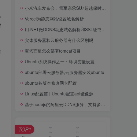
小米汽车发布会：雷军亲承SU7超越保时捷TaycanTur
贴
Vercel为静态网站设置域名解析
提
用.NET做DDNS动态域名解析和SSL证书申请
实体服务器和云服务器有什么区别吗
宝塔面板怎么部署tomcat项目
如
Ubuntu系统操作之一：环境变量设置
ubuntu部署云服务器,云服务器安装ubuntu
ubuntu各版本修改网卡配置
Linux配置篇 | Ubuntu配置apt镜像源
基于nodejs的阿里云DDNS服务，支持多网卡绑定
TOP1