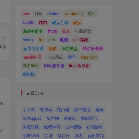
nas
群晖
docker
wordpress
软件
DDNS
路由
硬盘存储
硬盘
docker命令
https
域名
电脑硬盘
篇
mysql
frp
seo
电脑
nas存储
推荐
frp内网穿透
镜像
固态硬盘
域名服务器
nas服务器
linux系统
阿里
OpenWrt
域名解析
网站服务器
linux服务器
虚拟机
文章分类
56
陌上云
铁威马
路由器
读书笔记
群晖
绿联ugnas
极空间
新随笔
数码资讯
教程转载
教程学习
技术经验
心情随笔
57
小米NAS
宝塔
威联通
域名
优质教程