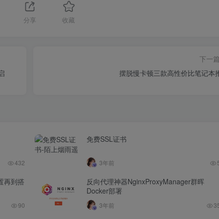
分享
收藏
下一
自启
摆脱慢卡顿三款高性价比笔记本
免费SSL证书
432
3年前
置再到搭
反向代理神器NginxProxyManager群晖
Docker部署
90
3年前
3