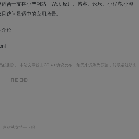
适合于支撑小型网站、Web 应用、博客、论坛、小程序/小游
载且访问量适中的应用场景。
识介绍。
tml
必删除。 本站文章皆由CC-4.0协议发布，如无来源则为原创，转载请注明出
THE END
喜欢就支持一下吧