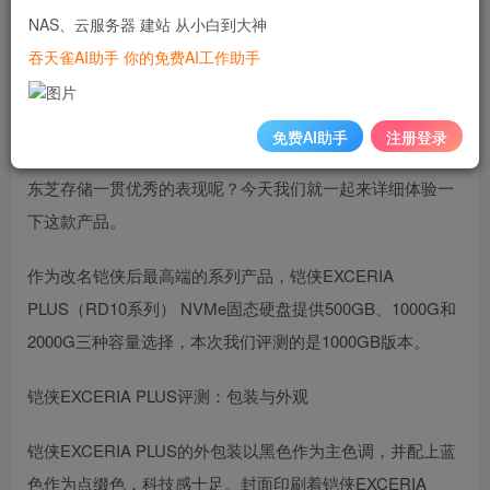
家对于固态硬盘的速度也有了更高的要求。
NAS、云服务器 建站 从小白到大神
今天本站收到铠侠EXCERIA PLUS系列固态硬盘，说到铠
吞天雀AI助手 你的免费AI工作助手
侠，其实它是闪存领域的龙头东芝存储改名而来。而东芝存
储作为闪存的发明者，旗下的闪存产品一直以高速、稳定获
免费AI助手
注册登录
得广大消费者的喜爱。那么作为“新”品牌的铠侠，能否保持
东芝存储一贯优秀的表现呢？今天我们就一起来详细体验一
下这款产品。
作为改名铠侠后最高端的系列产品，铠侠EXCERIA
PLUS（RD10系列） NVMe固态硬盘提供500GB、1000G和
2000G三种容量选择，本次我们评测的是1000GB版本。
铠侠EXCERIA PLUS评测：包装与外观
铠侠EXCERIA PLUS的外包装以黑色作为主色调，并配上蓝
色作为点缀色，科技感十足。封面印刷着铠侠EXCERIA