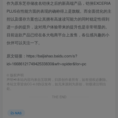
作为原东芝存储改名铠侠之后的新高端产品，铠侠EXCERIA
PLUS在性能方面的表现的确称得上是旗舰。而全面优化的主
控以及缓存方案也让其拥有高速读写能力的同时稳定性得到
进一步的提升，这对用户体验带来的提升也是非常明显的。
目前这款产品已经在各大电商平台上发售，各位感兴趣的小
伙伴可以关注一下。
原文链接：https://baijiahao.baidu.com/s?
id=1668612174942533830&wfr=spider&for=pc
©
版权声明
声明📢本站内容均来自互联网，归原创作者所有，如有侵权必删除。
本站文章皆由CC-4.0协议发布，如无来源则为原创，转载请注明出
处。
THE END
NAS