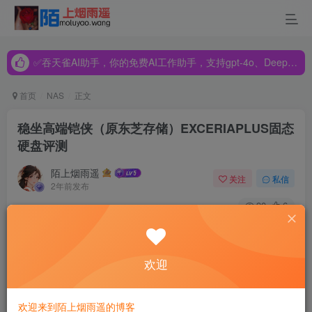
✅吞天雀AI助手，你的免费AI工作助手，支持gpt-4o、DeepSeek、Claude🔥🔥🔥🔥
✅吞天雀AI助手，你的免费AI工作助手，支持gpt-4o、DeepSeek、Claude🔥🔥🔥🔥
✅吞天雀AI助手，你的免费AI工作助手，支持gpt-4o、DeepSeek、Claude🔥🔥🔥🔥
首页
NAS
正文
稳坐高端铠侠（原东芝存储）EXCERIAPLUS固态
硬盘评测
陌上烟雨遥
关注
私信
2年前发布
90
6
众所周知，DIY硬件每次升级迭代带来的都是质一般的速度
提升。而在DIY硬件不断升级过程中，硬盘作为用户感知最
欢迎
深的硬件产品之一，其速度表现很大程度上会决定你的电脑
是否流畅。特别是在NVMe PCIe协议的固态硬盘普及后，大
欢迎来到陌上烟雨遥的博客