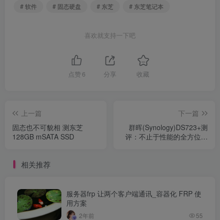
# 软件
# 固态硬盘
# 东芝
# 东芝笔记本
喜欢就支持一下吧
点赞
6
分享
收藏
上一篇
下一篇
固态也不可貌相 测东芝
群晖(Synology)DS723+测
128GB mSATA SSD
评：不止于性能的全方位网
络存储解决方案
相关推荐
服务器frp 让两个客户端通讯_容器化 FRP 使
用方案
2年前
55