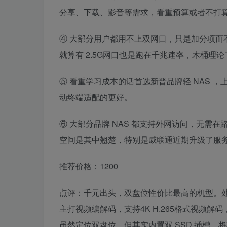
分享、下载、影音等需求，看重预算或者不打
④ 大部分用户都用不上双网口，只是加分项而不
就算有 2.5G网口也是跑在千兆速率，木桶理
⑤ 看重学习成本的话首选新晋品牌轻 NAS 
动终端适配的更好。
⑥ 大部分品牌 NAS 都支持外网访问，无需
空间是其中翘楚，特别是威联通近期升级了服
推荐价格：1200
点评：千元出头，双盘位性价比最高的机型。处理器是瑞
主打视频编解码，支持4K H.265格式视频解
虽然定位双盘位，但其实内置双 SSD 插槽，