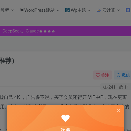
教程
🌟WordPress建站
Wp主题
云计算
pSeek、Claude🔥🔥🔥🔥
pSeek、Claude🔥🔥🔥🔥
pSeek、Claude🔥🔥🔥🔥
S推荐）
关注
私信
241
11
嘘自己 4K ，广告多不说，买了会员还得开 VIP中P，现在更离
都被禁用。自行下载影片利用 NAS 搭建个私人影视库，完全无广告的
？
欢迎
景，不过手机空间毕竟有限，遇到手机损坏或者丢失的话，可能