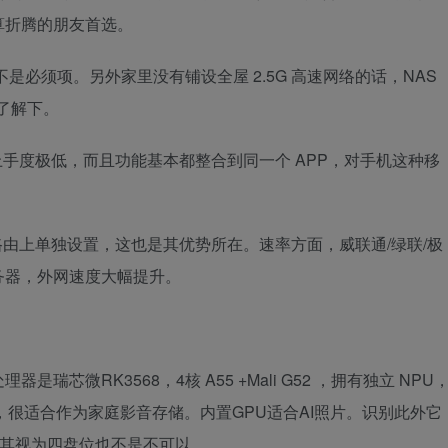
算折腾的朋友首选。
是必须项。另外家里没有铺设全屋 2.5G 高速网络的话，NAS
论了解下。
，上手度极低，而且功能基本都整合到同一个 APP，对手机这种移
在路由上单独设置，这也是其优势所在。速率方面，威联通/绿联/极
务器，外网速度大幅提升。
芯微RK3568，4核 A55 +Mali G52 ，拥有独立 NPU
码，很适合作为家庭影音存储。内置GPU适合AI照片。识别此外它
将其视为四盘位也不是不可以。