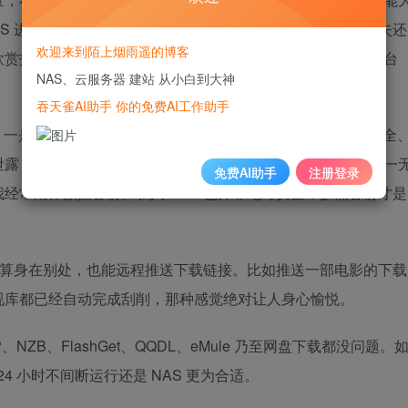
AS 进行相片备份就可以彻底避免这种担忧，不用担心相片丢失还
欢迎来到陌上烟雨遥的博客
欣赏拍摄的相片，对于家有宝宝需要时刻记录的朋友来说，一台
NAS、云服务器 建站 从小白到大神
吞天雀AI助手 你的免费AI工作助手
闭、一是某度的限速。重要文件存在在线云盘，既要担心数据安全
泄露，还是保存在自己手上放心。多提一句，在线云盘也并非一
免费AI助手
注册登录
经常用作数据备份。私人 NAS 也并非绝对安全，多点备份才是
，就算身在别处，也能远程推送下载链接。比如推送一部电影的下载
视库都已经自动完成刮削，那种感觉绝对让人身心愉悦。
NZB、FlashGet、QQDL、eMule 乃至网盘下载都没问题。
24 小时不间断运行还是 NAS 更为合适。