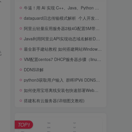
牛逼！用 AI 实现 C++、Java、Python 代码互译！
dataguard日志传输模式解析_个人开发者的服务器日志收集
阿里云轻量应用服务器2核4G配置5M带宽优惠价格100元/年1100GB流量
Java利用阿里云API实现动态域名解析DDNS
、
最全新手建站教程 如何搭建网站Windows服务器
无
VM配置centos7 DHCP服务器步骤（linux系统）
DDNS详解
python3获取用户输入_群晖IPV6 DDNS设置终极大全(移动用户进)(二)
如何使用宝塔离线安装包快速部署Web应用
搭建私有云服务器(详细图文教程)
如
TOP1