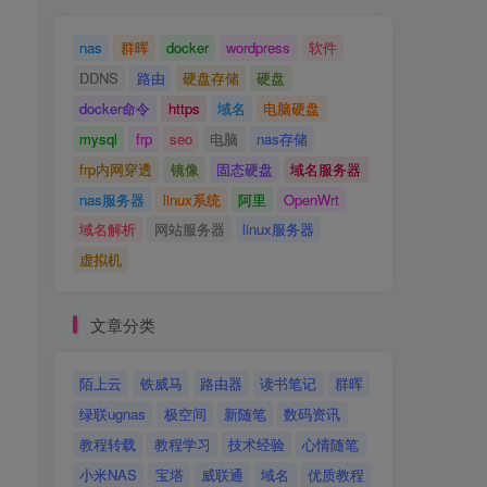
nas
群晖
docker
wordpress
软件
DDNS
路由
硬盘存储
硬盘
docker命令
https
域名
电脑硬盘
mysql
frp
seo
电脑
nas存储
frp内网穿透
镜像
固态硬盘
域名服务器
nas服务器
linux系统
阿里
OpenWrt
域名解析
网站服务器
linux服务器
虚拟机
需
文章分类
陌上云
铁威马
路由器
读书笔记
群晖
绿联ugnas
极空间
新随笔
数码资讯
教程转载
教程学习
技术经验
心情随笔
小米NAS
宝塔
威联通
域名
优质教程
、