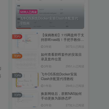
5239人已阅读
飞牛OS系统Docker安装Clash并配置代
理指南
【保姆教程】115网盘终于支
TOP2
持群晖nas啦！手把手教你群
晖NAS-docker安装115网
3年前
3073人已阅读
盘！
如何查看群晖套件的安装目
TOP3
录及套件位置
3年前
2951人已阅读
的
飞牛OS系统Docker安装
喜
TOP4
Clash并配置代理教程
1年前
2846人已阅读
换新网络后，群辉NAS如何
TOP5
手动更换为新静态IP
3年前
2732人已阅读