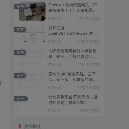
Openwrt 作为旁路网关（不
TOP6
是旁路由！！）正确配置方
法，性能测试 —— 破解迷思
3年前
2517人已阅读
群晖安装
TOP7
OpenWrt（iStoreOS）构建
旁路由配置
3年前
2489人已阅读
NAS硬盘用哪种好？希捷酷
TOP8
狼、银河、西数红盘对比
2年前
2284人已阅读
爱快(ikuai)路由系统、云平
TOP9
台，企业版、免费版功能对
能
比
2年前
2057人已阅读
移动宽带配置IPV6环境，通
TOP10
过外网访问群晖NAS
3年前
1960人已阅读
热搜标签