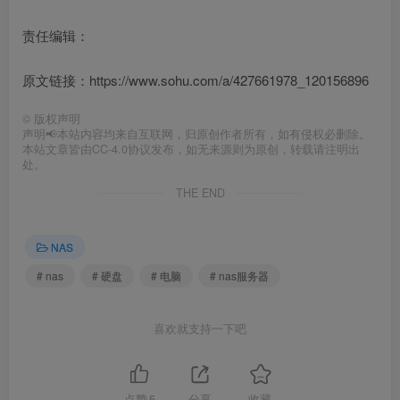
责任编辑：
原文链接：https://www.sohu.com/a/427661978_120156896
©
版权声明
声明📢本站内容均来自互联网，归原创作者所有，如有侵权必删除。
本站文章皆由CC-4.0协议发布，如无来源则为原创，转载请注明出
处。
THE END
NAS
# nas
# 硬盘
# 电脑
# nas服务器
喜欢就支持一下吧
点赞
5
分享
收藏