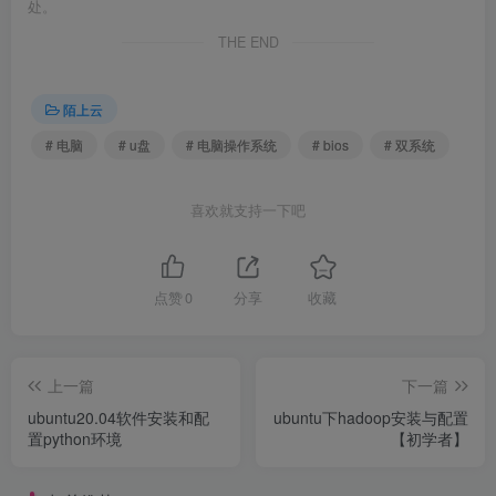
处。
THE END
陌上云
# 电脑
# u盘
# 电脑操作系统
# bios
# 双系统
喜欢就支持一下吧
点赞
0
分享
收藏
上一篇
下一篇
ubuntu20.04软件安装和配
ubuntu下hadoop安装与配置
置python环境
【初学者】