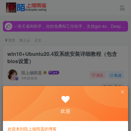
✅吞天雀AI助手，你的免费AI工作助手，支持gpt-4o、DeepSeek、Claude🔥🔥🔥🔥
✅吞天雀AI助手，你的免费AI工作助手，支持gpt-4o、DeepSeek、Claude🔥🔥🔥🔥
✅吞天雀AI助手，你的免费AI工作助手，支持gpt-4o、DeepSeek、Claude🔥🔥🔥🔥
首页
陌上云
正文
win10+Ubuntu20.4双系统安装详细教程（包含
bios设置）
陌上烟雨遥
关注
私信
3年前发布
62
0
### 回答1： 这个问题的含义是如何在电脑上
安装
Windows
10和
Ubuntu
20.4
双系统
，并将它们分配到不同的区域中。以
欢迎
下是解答： 在
安装
双系统
之前，需要进行以下准备工作： 1.
备份你电脑中的所有数据，因为
安装
过程可能会清空你的硬
欢迎来到陌上烟雨遥的博客