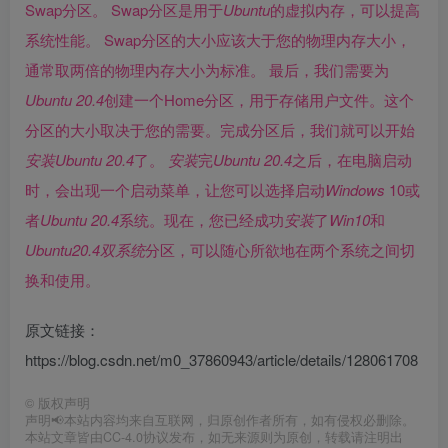
Swap分区。 Swap分区是用于
Ubuntu
的虚拟内存，可以提高
系统性能。 Swap分区的大小应该大于您的物理内存大小，
通常取两倍的物理内存大小为标准。 最后，我们需要为
Ubuntu
20.4
创建一个Home分区，用于存储用户文件。这个
分区的大小取决于您的需要。完成分区后，我们就可以开始
安装
Ubuntu
20.4
了。
安装
完
Ubuntu
20.4
之后，在电脑启动
时，会出现一个启动菜单，让您可以选择启动
Windows
10或
者
Ubuntu
20.4
系统。现在，您已经成功
安装
了
Win10
和
Ubuntu
20.4
双系统
分区，可以随心所欲地在两个系统之间切
换和使用。
原文链接：
https://blog.csdn.net/m0_37860943/article/details/128061708
©
版权声明
声明📢本站内容均来自互联网，归原创作者所有，如有侵权必删除。
本站文章皆由CC-4.0协议发布，如无来源则为原创，转载请注明出