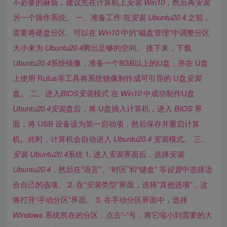
不必要的麻烦，建议先在计算机上
安装
Win10
，然后再
安装
另一个操作系统。 一、准备工作 在
安装
Ubuntu
20.4
之前，
需要将硬盘分区。可以在
Win10
中的“磁盘管理”中调整分区
大小来为
Ubuntu
20.4
腾出足够的空间。 接下来，下载
Ubuntu
20.4
系统镜像，准备一个8GB以上的U盘，并在 U盘
上使用 Rufus等工具将系统镜像制作成可引导的 U盘
安装
盘。 二、进入
BIOS
安装
模式 在
Win10
中成功制作U盘
Ubuntu
20.4
安装
盘后，将 U盘插入计算机，进入
BIOS
界
面，将 USB 设备设为第一启动项，然后保存并重启计算
机。此时，计算机会自动进入
Ubuntu
20.4
安装
模式。 三、
安装
Ubuntu
20.4
系统 1. 进入
安装
界面后，选择
安装
Ubuntu
20.4
，然后在“语言”、“时区”和“键盘” 等
设置
中选择适
合自己的选项。 2. 在“
安装
类型”界面，选择“其他选项”，这
将打开“手动分区”界面。 3. 在手动分区界面中，选择
Windows
系统所在的分区，点击“-”号，将它缩小到需要的大