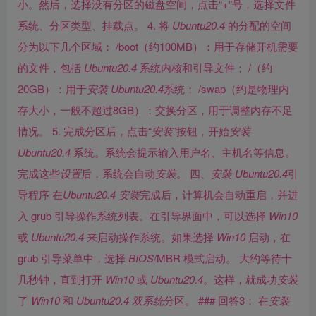
小。然后，选择没有分区的磁盘空间，点击“+”号，选择文件
系统、分区类型、挂载点。 4. 将
Ubuntu
20.4
的分配的空间
分为以下几个区域： /boot（约100MB）：用于存储开机需要
的文件，包括
Ubuntu
20.4
系统内核和引导文件； /（约
20GB）：用于
安装
Ubuntu
20.4
系统； /swap（约是物理内
存大小，一般不超过8GB）：交换分区，用于调整内存不足
情况。 5. 完成分区后，点击“
安装
”按钮，开始
安装
Ubuntu
20.4
系统。系统会提示输入用户名、主机名等信息。
完成这些
设置
后，系统会自动
安装
。 四、
安装
Ubuntu
20.4
引
导程序 在
Ubuntu
20.4
安装
完成后，计算机会自动重启，并进
入 grub 引导操作系统列表。在引导界面中，可以选择
Win10
或
Ubuntu
20.4
来启动操作系统。如果选择
Win10
启动，在
grub 引导菜单中，选择
BIOS
/MBR 模式启动。 大约等待十
几秒钟，直到打开
Win10
或
Ubuntu
20.4
。这样，就成功
安装
了
Win10
和
Ubuntu
20.4
双系统
分区。 ### 回答3： 在
安装