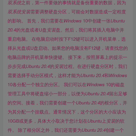
双系统
之前，第一件要做的事情就是备份重要的数据，因为
双系统
安装
需要调整硬盘分区，可能会对数据造成一定程度
的影响。 首先，我们需要在
Windows
10中创建一张
Ubuntu
20.4
的光盘或者U盘
安装
盘。然后，我们将其插入电脑中并
重启电脑。 在电脑启动时按下F12键可以进入开机菜单，选
择从光盘或U盘启动。如果您的电脑没有F12键，请查找您的
电脑品牌的开机菜单快捷键。 接下来，按照屏幕上的提示一
步步完成
Ubuntu
20.4
的
安装
过程。在进行硬盘分区时，我们
需要选择手动分区模式，这样才能为
Ubuntu
20.4
和
Windows
10各分配一个独立的分区。 我们可以在
Windows
10的磁盘
管理工具中将硬盘缩小一部分，以便为
Ubuntu
20.4
留出足够
的空间。接着，我们需要创建一个
Ubuntu
20.4
的根分区，并
为其分配一个挂载点。通常情况下，这个分区的大小应该为
10GB或更多，具体大小取决于您计划在
Ubuntu
上
安装
的软
件。 除了根分区之外，我们还需要为
Ubuntu
20.4
创建一个