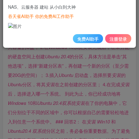
盘； 2.下载
Windows
10和
Ubuntu
20.4
的镜像文件并把它们
NAS、云服务器 建站 从小白到大神
装入USB或者DVD； 3.进入电脑
BIOS
中，将U盘或者DVD设
吞天雀AI助手 你的免费AI工作助手
为启动选项。 接下来可以开始
安装
双系统
了： 1.插入
Windows
10启动盘，启动后选择所要
安装
的分区，如果你还
没有对硬盘进行分区，那么
Windows
会自动将硬盘分为一个
免费AI助手
注册登录
大容量的C盘； 2.在
Windows
10系统
安装
完成后，在未分配
的硬盘空间上创建
Ubuntu
20.4
的分区，具体方法是单击“其
他选项”，选择“新建分区表”，再创建一个新的分区（至少需
要20G的空间）； 3.插入
Ubuntu
启动盘，选择所要
安装
的
Ubuntu
分区，将其
安装
在之前创建的分区里； 4.在完成
安装
后，选择进入哪一个系统。 到此为止，你已经成功地将
Windows
10和
Ubuntu
20.4
双系统
安装
在了你的电脑中，它
们分别位于不同的区域中，你可以根据自己的需要轻松地进
入到任意一个系统中。 ### 回答2： 在
安装
Win10
和
Ubuntu
20.4
双系统
分区之前，务必备份重要数据。为了避免