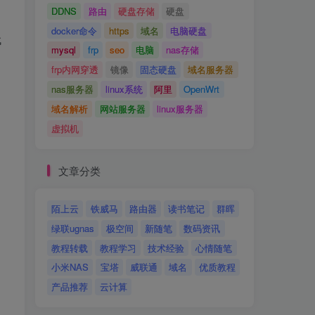
DDNS
路由
硬盘存储
硬盘
docker命令
https
域名
电脑硬盘
代
mysql
frp
seo
电脑
nas存储
frp内网穿透
镜像
固态硬盘
域名服务器
nas服务器
linux系统
阿里
OpenWrt
域名解析
网站服务器
linux服务器
虚拟机
文章分类
陌上云
铁威马
路由器
读书笔记
群晖
绿联ugnas
极空间
新随笔
数码资讯
教程转载
教程学习
技术经验
心情随笔
小米NAS
宝塔
威联通
域名
优质教程
产品推荐
云计算