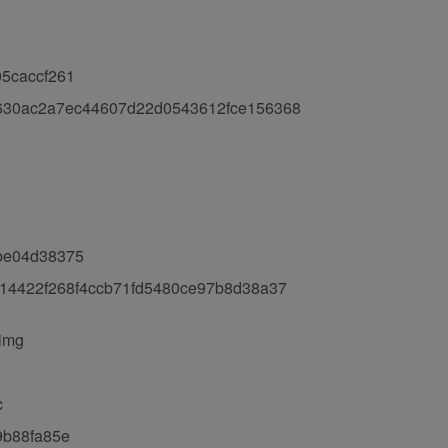
5caccf261
30ac2a7ec44607d22d0543612fce156368
be04d38375
4422f268f4ccb71fd5480ce97b8d38a37
img
c
b88fa85e