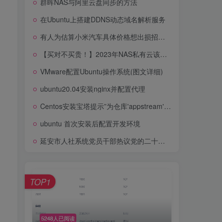
群晖NAS与阿里云盘同步的方法
Apsara Clouder云计算专项技能认证考试题目和答案【保姆级别教程】
在Ubuntu上搭建DDNS动态域名解析服务
群晖NAS与阿里云盘同步的方法
有人为估算小米汽车具体价格想出损招网友：你可真刑
在Ubuntu上搭建DDNS动态域名解析服务
【买对不买贵！】2023年NAS私有云该怎么选？极空间/威联通/群晖/绿联等哪个牌子的私有云最值得入手？
有人为估算小米汽车具体价格想出损招网友：你可真刑
，
VMware配置Ubuntu操作系统(图文详细)
【买对不买贵！】2023年NAS私有云该怎么选？极空间/威联通/群晖/绿联等哪个牌子的私有云最值得入手？
ubuntu20.04安装nginx并配置代理
VMware配置Ubuntu操作系统(图文详细)
Centos安装宝塔提示”为仓库'appstream'下载元数据失败”报错的解决方法
ubuntu20.04安装nginx并配置代理
ubuntu 首次安装后配置开发环境
Centos安装宝塔提示”为仓库'appstream'下载元数据失败”报错的解决方法
延安市人社系统党员干部热议党的二十大报告
ubuntu 首次安装后配置开发环境
延安市人社系统党员干部热议党的二十大报告
TOP1
TOP1
5248人已阅读