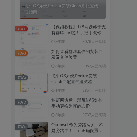
飞牛OS系统Docker安装Clash并配置代
理指南
5248人已阅读
飞牛OS系统Docker安装Clash并配置代
【保姆教程】115网盘终于支
理指南
TOP2
持群晖nas啦！手把手教你群
晖NAS-docker安装115网
3年前
3076人已阅读
【保姆教程】115网盘终于支
盘！
TOP2
持群晖nas啦！手把手教你群
如何查看群晖套件的安装目
TOP3
晖NAS-docker安装115网
录及套件位置
3年前
3076人已阅读
盘！
3年前
2953人已阅读
如何查看群晖套件的安装目
TOP3
录及套件位置
飞牛OS系统Docker安装
TOP4
Clash并配置代理教程
3年前
2953人已阅读
1年前
2857人已阅读
飞牛OS系统Docker安装
TOP4
Clash并配置代理教程
换新网络后，群辉NAS如何
TOP5
手动更换为新静态IP
1年前
2857人已阅读
3年前
2737人已阅读
换新网络后，群辉NAS如何
TOP5
手动更换为新静态IP
Openwrt 作为旁路网关（不
TOP6
是旁路由！！）正确配置方
3年前
2737人已阅读
法，性能测试 —— 破解迷思