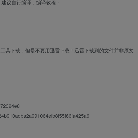
，建议自行编译，编译教程：
载工具下载，但是
不要用迅雷下载！迅雷下载到的文件并非原文
272324e8
4b910adba2a991064efb8f55f66fa425a6