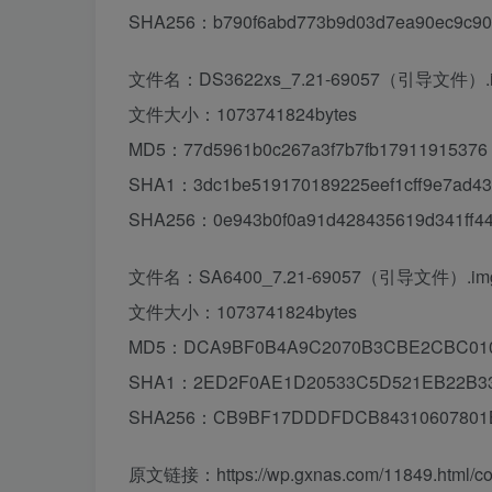
SHA256：b790f6abd773b9d03d7ea90ec9c90c
文件名：DS3622xs_7.21-69057（引导文件）.
文件大小：1073741824bytes
MD5：77d5961b0c267a3f7b7fb17911915376
SHA1：3dc1be519170189225eef1cff9e7ad4
SHA256：0e943b0f0a91d428435619d341ff44
文件名：SA6400_7.21-69057（引导文件）.im
文件大小：1073741824bytes
MD5：DCA9BF0B4A9C2070B3CBE2CBC01
SHA1：2ED2F0AE1D20533C5D521EB22B33
SHA256：CB9BF17DDDFDCB84310607801
原文链接：https://wp.gxnas.com/11849.html/c