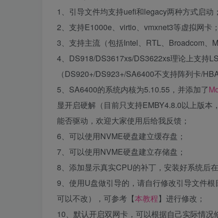
1、引导文件均支持uefi和legacy两种方式启动
2、支持E1000e、virtio、vmxnet3等虚拟网卡
3、支持主流（包括Intel、RTL、Broadcom、Me
4、DS918/DS3617xs/DS3622xs理
（DS920+/DS923+/SA6400不支持阵列卡/H
5、SA6400的系统内核为5.10.55，并添加了
Mo
显开启硬解（目前只支持EMBY4.8.0以上版本，
能否驱动，欢迎大家使用后给我反馈；
6、可以使用NVME硬盘建立缓存盘；
7、可以使用NVME硬盘建立存储盘；
8、添加显示真实CPU的补丁，安装好系统后在
9、使用U盘做引导的，请自行修改引导文件根目录下us
可以不改），可参考【
本教程
】进行修改；
10、默认开启双网卡，可以根据自己实际情况修改引导盘根