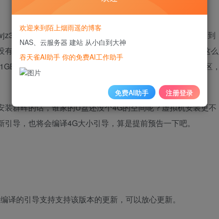
欢迎来到陌上烟雨遥的博客
z304的github仓库链接（现在仓库作者已经转为私有，看不到
NAS、云服务器 建站 从小白到大神
没有使用4G这个文件来编译引导而已。引用一下作者的话是这么
吞天雀AI助手 你的免费AI工作助手
多，1GB的镜像编译时空间可能不足，物理设备会自动扩展P3分区
免费AI助手
注册登录
安装群晖的话，谁家的U盘还没个4G的空间呢？虚拟机安装更不
新引导，也将会编译4G大小引导，算是提前预告一下吧。
本，博主编译的引导支持支持该版本的更新，可以放心更新。