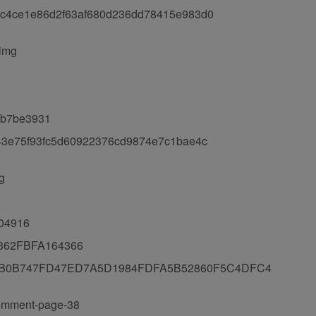
4ce1e86d2f63af680d236dd78415e983d0
img
3b7be3931
3e75f93fc5d60922376cd9874e7c1bae4c
g
04916
62FBFA164366
B0B747FD47ED7A5D1984FDFA5B52860F5C4DFC4
omment-page-38