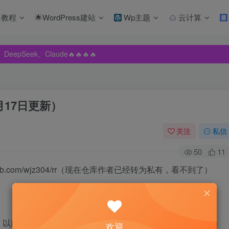
教程
🌟WordPress建站
Wp主题
云计算
pSeek、Claude🔥🔥🔥🔥
pSeek、Claude🔥🔥🔥🔥
pSeek、Claude🔥🔥🔥🔥
月17日更新）
关注
私信
50
11
hub.com/wjz304/rr（
现在仓库作者已经转为私有，看不到了
）
6的引导才50兆，7.0的引导128M，到7.2以后都变成1G
欢迎