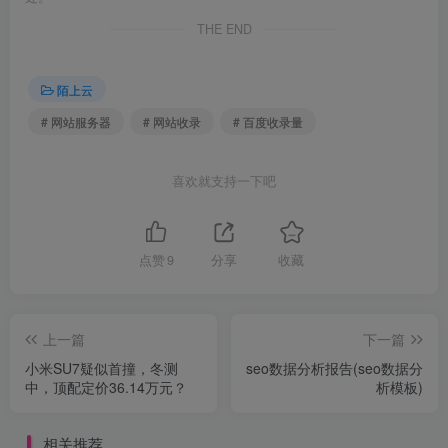
THE END
陌上云
# 网站服务器
# 网站收录
# 百度收录量
喜欢就支持一下吧
点赞
9
分享
收藏
上一篇
下一篇
小米SU7疑似首撞，冬测
seo数据分析报告(seo数据分
中，顶配定价36.14万元？
析模板)
相关推荐