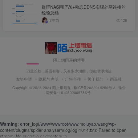
群晖NAS用IPV6+动态DDNS实现外网连接的
经验总结
3年前
129
陌上烟雨遥的博客
万里长秋，落雪有客，又有多少烟雨，似如渺渺烟波
友链申请
隐私与声明
广告合作
关于我们
雨遥社
Copyright © 2023-2024
陌上烟雨遥
·
豫ICP备2022018256号-3
· 豫公
网安备41010502005755号 ·
Warning
: error_log(/www/wwwroot/www.moluyao.wang/wp-
content/plugins/spider-analyser/#log/log-1014.txt): Failed to open
stream: No such file or directory in