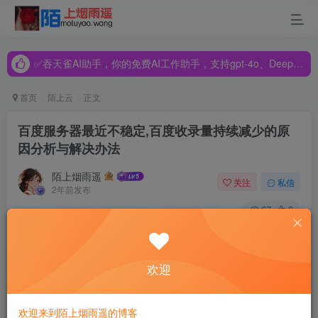
✅吞天雀AI助手，你的免费AI工作助手，支持gpt-4o、DeepSeek、Claude🔥🔥🔥🔥
✅吞天雀AI助手，你的免费AI工作助手，支持gpt-4o、DeepSeek、Claude🔥🔥🔥🔥
✅吞天雀AI助手，你的免费AI工作助手，支持gpt-4o、DeepSeek、Claude🔥🔥🔥🔥
首页
陌上云
正文
百度服务器最近不稳定,百度收录量持续减少的原
因分析与解决办法
陌上烟雨遥
关注
私信
2年前发布
67
9
半个月前主机吧网站遭遇到了大多数站长都会到的问题：网
站收录量持续减少。
欢迎
刚开始的时候主机吧没有在意，因为偶尔一两天的收录减少
是很正常的。直到收录量持续减少后，主机吧才开始发觉这
欢迎来到陌上烟雨遥的博客