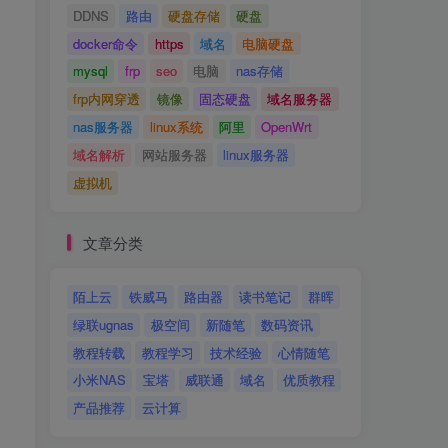
DDNS
路由
硬盘存储
硬盘
docker命令
https
域名
电脑硬盘
mysql
frp
seo
电脑
nas存储
frp内网穿透
镜像
固态硬盘
域名服务器
nas服务器
linux系统
阿里
OpenWrt
域名解析
网站服务器
linux服务器
虚拟机
文章分类
陌上云
铁威马
路由器
读书笔记
群晖
绿联ugnas
极空间
新随笔
数码资讯
教程转载
教程学习
技术经验
心情随笔
小米NAS
宝塔
威联通
域名
优质教程
产品推荐
云计算