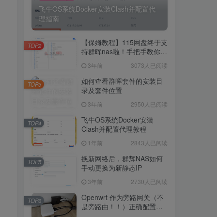
飞牛OS系统Docker安装Clash并配置代
理指南
5234人已阅读
飞牛OS系统Docker安装Clash并配置代
【保姆教程】115网盘终于支
理指南
TOP2
持群晖nas啦！手把手教你群
晖NAS-docker安装115网
3年前
3073人已阅读
【保姆教程】115网盘终于支
盘！
TOP2
持群晖nas啦！手把手教你群
如何查看群晖套件的安装目
TOP3
晖NAS-docker安装115网
录及套件位置
3年前
3073人已阅读
盘！
3年前
2950人已阅读
如何查看群晖套件的安装目
TOP3
录及套件位置
飞牛OS系统Docker安装
TOP4
Clash并配置代理教程
3年前
2950人已阅读
1年前
2843人已阅读
飞牛OS系统Docker安装
TOP4
Clash并配置代理教程
换新网络后，群辉NAS如何
TOP5
手动更换为新静态IP
1年前
2843人已阅读
3年前
2730人已阅读
换新网络后，群辉NAS如何
TOP5
手动更换为新静态IP
Openwrt 作为旁路网关（不
TOP6
是旁路由！！）正确配置方
3年前
2730人已阅读
法，性能测试 —— 破解迷思