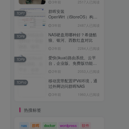
3年前
2517人已阅读
Openwrt 作为旁路网关（不
TOP6
是旁路由！！）正确配置方
群晖安装
TOP7
法，性能测试 —— 破解迷思
OpenWrt（iStoreOS）构建
3年前
2517人已阅读
旁路由配置
3年前
2487人已阅读
群晖安装
TOP7
OpenWrt（iStoreOS）构建
NAS硬盘用哪种好？希捷酷
TOP8
旁路由配置
狼、银河、西数红盘对比
3年前
2487人已阅读
2年前
2284人已阅读
NAS硬盘用哪种好？希捷酷
TOP8
狼、银河、西数红盘对比
爱快(ikuai)路由系统、云平
TOP9
台，企业版、免费版功能对
2年前
2284人已阅读
比
2年前
2053人已阅读
爱快(ikuai)路由系统、云平
TOP9
台，企业版、免费版功能对
移动宽带配置IPV6环境，通
TOP10
比
过外网访问群晖NAS
2年前
2053人已阅读
3年前
1960人已阅读
移动宽带配置IPV6环境，通
TOP10
过外网访问群晖NAS
热搜标签
3年前
1960人已阅读
nas
群晖
docker
wordpress
软件