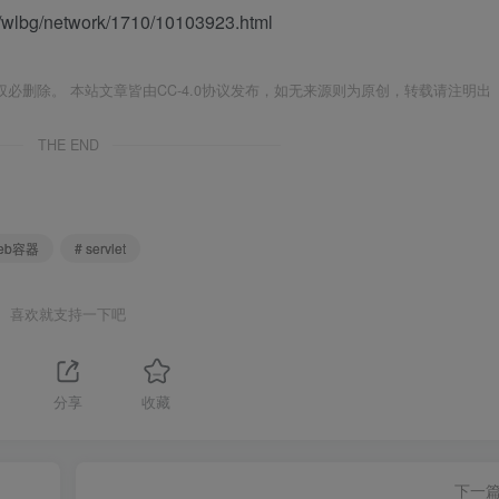
/wlbg/network/1710/10103923.html
必删除。 本站文章皆由CC-4.0协议发布，如无来源则为原创，转载请注明出
THE END
web容器
# servlet
喜欢就支持一下吧
分享
收藏
下一