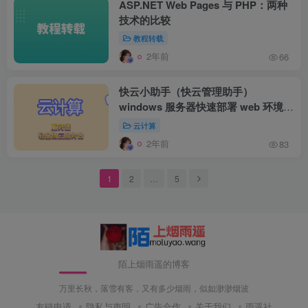
ASP.NET Web Pages 与 PHP：两种
技术的比较
教程转载
2年前
66
快云小助手（快云管理助手）
windows 服务器快速部署 web 环境的
过程
云计算
2年前
83
1
2
…
5
陌上烟雨遥的博客
万里长秋，落雪有客，又有多少烟雨，似如渺渺烟波
友链申请
隐私与声明
广告合作
关于我们
雨遥社