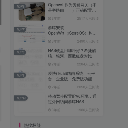
Openwrt 作为旁路网关（不
TOP6
是旁路由！！）正确配置方
法，性能测试 —— 破解迷思
3年前
2517人已阅读
群晖安装
TOP7
OpenWrt（iStoreOS）构建
旁路由配置
3年前
2490人已阅读
NAS硬盘用哪种好？希捷酷
TOP8
狼、银河、西数红盘对比
2年前
2284人已阅读
爱快(ikuai)路由系统、云平
TOP9
台，企业版、免费版功能对
比
2年前
2058人已阅读
移动宽带配置IPV6环境，通
TOP10
过外网访问群晖NAS
3年前
1960人已阅读
热搜标签