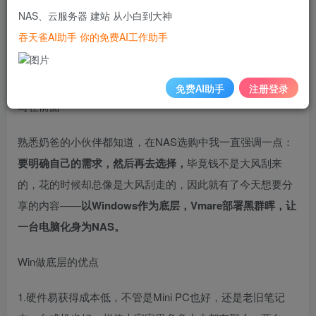
NAS、云服务器 建站 从小白到大神
吞天雀AI助手 你的免费AI工作助手
hello 小伙伴们大家好，这里是你们 热衷于分享 NAS玩法的
小伙伴——晋升奶爸的垃圾佬。
免费AI助手
注册登录
写在前面
熟悉奶爸的小伙伴都知道，在NAS选购中我一直强调一点：
要明确自己的需求，然后再去选择，
毕竟钱不是大风刮来
的，花的时候却总像是大风刮走的，因此就有了今天想要分
享的内容——
以Windows作为底层，Vmare部署黑群晖，让
一台电脑化身为NAS。
Win做底层的优点
1.硬件易获得成本低，不管是Mini PC也好，还是老旧笔记