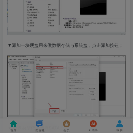
▼添加一块硬盘用来做数据存储与系统盘，点击添加按钮；
▼ 硬盘类型依旧选择SATA；
首页
雨遥社
会员
AI助手
我的