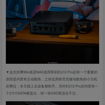
▼这次折腾Win底层NAS选用零刻EQ12 Pro还有一个重要的
原因是内置有主动散热，之前也用铁壳壳被动散热的小主机
折腾过，冬天摸上去设备都热手。另外EQ12 Pro还内置有一
个2.5寸SATA硬盘位，加一块SSD再适合不过。