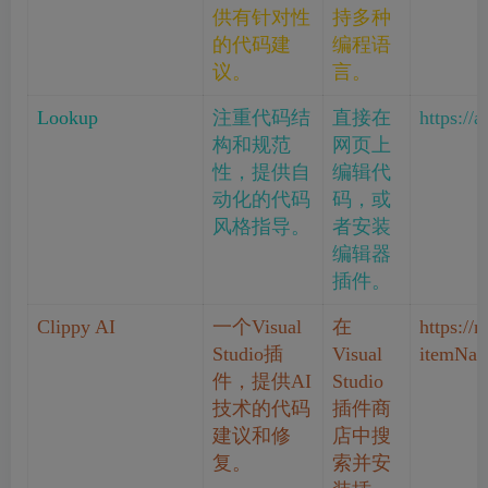
供有针对性
持多种
的代码建
编程语
议。
言。
Lookup
注重代码结
直接在
https://
构和规范
网页上
性，提供自
编辑代
动化的代码
码，或
风格指导。
者安装
编辑器
插件。
Clippy AI
一个Visual
在
https://
Studio插
Visual
itemNam
件，提供AI
Studio
技术的代码
插件商
建议和修
店中搜
复。
索并安