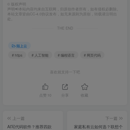
©
版权声明
声明📢本站内容均来自互联网，归原创作者所有，如有侵权必删除。
本站文章皆由CC-4.0协议发布，如无来源则为原创，转载请注明出
处。
THE END
陌上云
# https
# 人工智能
# 编程语言
# 网页代码
喜欢就支持一下吧
点赞
10
分享
收藏
上一篇
下一篇
AI写代码软件？推荐四款
家庭私有云如何选？联想个