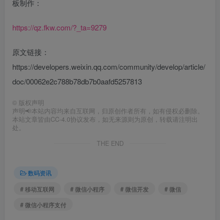
板制作：
https://qz.fkw.com/?_ta=92
79
原文链接：
https://developers.weixin.qq.com/community/develop/article/
doc/00062e2c788b78db7b0aafd5257813
©
版权声明
声明📢本站内容均来自互联网，归原创作者所有，如有侵权必删除。
本站文章皆由CC-4.0协议发布，如无来源则为原创，转载请注明出
处。
THE END
数码资讯
# 移动互联网
# 微信小程序
# 微信开发
# 微信
# 微信小程序支付