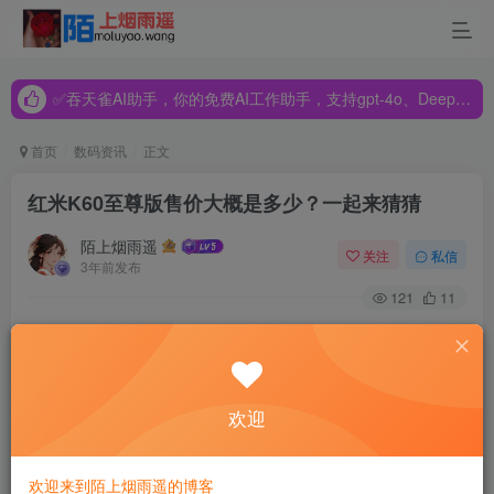
✅吞天雀AI助手，你的免费AI工作助手，支持gpt-4o、DeepSeek、Claude🔥🔥🔥🔥
✅吞天雀AI助手，你的免费AI工作助手，支持gpt-4o、DeepSeek、Claude🔥🔥🔥🔥
✅吞天雀AI助手，你的免费AI工作助手，支持gpt-4o、DeepSeek、Claude🔥🔥🔥🔥
首页
数码资讯
正文
红米K60至尊版售价大概是多少？一起来猜猜
陌上烟雨遥
关注
私信
3年前发布
121
11
有很多人关心红米k60至尊版售价，我们预测红米k60至尊版
售价在3000元左右，与上一代红米k50至尊版的定价策略一
致。红米k60至尊版采用6.7英寸1.5K 144Hz直屏，取消了屏
欢迎
幕支架，边框及下巴宽度更细更窄，背部后置镜头模组采用
圆角矩形设计。红米k60至尊版搭载天玑9200+处理器，提供
欢迎来到陌上烟雨遥的博客