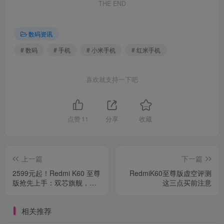
THE END
数码资讯
# 数码
# 手机
# 小米手机
# 红米手机
喜欢就支持一下吧
点赞
11
分享
收藏
上一篇
下一篇
2599元起！Redmi K60 至尊
RedmiK60至尊版虚空评测
版抢先上手：双芯旗舰，狂
这三点买前注意
暴性能
相关推荐