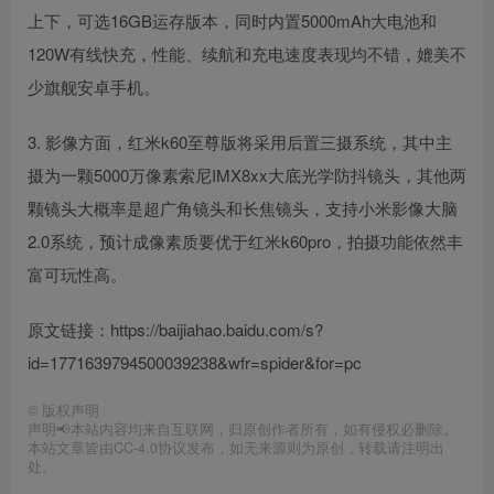
上下，可选16GB运存版本，同时内置5000mAh大电池和
120W有线快充，性能、续航和充电速度表现均不错，媲美不
少旗舰安卓手机。
3. 影像方面，红米k60至尊版将采用后置三摄系统，其中主
摄为一颗5000万像素索尼IMX8xx大底光学防抖镜头，其他两
颗镜头大概率是超广角镜头和长焦镜头，支持小米影像大脑
2.0系统，预计成像素质要优于红米k60pro，拍摄功能依然丰
富可玩性高。
原文链接：https://baijiahao.baidu.com/s?
id=1771639794500039238&wfr=spider&for=pc
©
版权声明
声明📢本站内容均来自互联网，归原创作者所有，如有侵权必删除。
本站文章皆由CC-4.0协议发布，如无来源则为原创，转载请注明出
处。