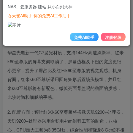
16GB内存版本，内置5000mAh大电池，支持120W快充，性
NAS、云服务器 建站 从小白到大神
能强劲快速回血。红米k60至尊版将采用后置5000万像素大
吞天雀AI助手 你的免费AI工作助手
底光学防抖主摄组成的三摄系统，成像效果比红米k60pro有
不小提升。
免费AI助手
注册登录
1. 外观屏幕：红米k60至尊版采用6.7英寸1.5K OLED直页，
华星光电新一代C7发光材质，支持144Hz高速刷新率。红米
k60至尊版的屏幕支架取消了，屏幕边框及下巴的宽度更细
小更窄，提升了屏占比及红米k60至尊版的视觉观感。机身
背面，红米k60至尊版采用圆角矩形后置镜头模组，并且红
米k60至尊版将有新配色，微弧亮面背盖喝的釉面的质感，
比较时尚和细腻的手感。
2. 配置方面：预计红米k60至尊版将搭载天玑9200+处理器，
天玑9200+处理器采用台积电4nm制程工艺的制造，八核
心，CPU最大主频为3.35GHz，综合性能和骁龙8 Gen2不相