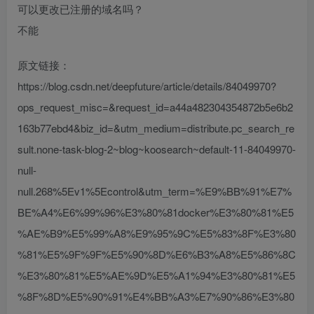
可以更改已注册的域名吗？
不能
原文链接：
https://blog.csdn.net/deepfuture/article/details/84049970?
ops_request_misc=&request_id=a44a482304354872b5e6b2
163b77ebd4&biz_id=&utm_medium=distribute.pc_search_re
sult.none-task-blog-2~blog~koosearch~default-11-84049970-
null-
null.268%5Ev1%5Econtrol&utm_term=%E9%BB%91%E7%
BE%A4%E6%99%96%E3%80%81docker%E3%80%81%E5
%AE%B9%E5%99%A8%E9%95%9C%E5%83%8F%E3%80
%81%E5%9F%9F%E5%90%8D%E6%B3%A8%E5%86%8C
%E3%80%81%E5%AE%9D%E5%A1%94%E3%80%81%E5
%8F%8D%E5%90%91%E4%BB%A3%E7%90%86%E3%80