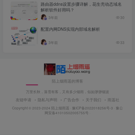
路由器ddns设置步骤详解，花生壳动态域名
解析软件好用吗？
3年前
30
配置内网DNS实现内部域名解析
3年前
33
陌上烟雨遥的博客
万里长秋，落雪有客，又有多少烟雨，似如渺渺烟波
友链申请
隐私与声明
广告合作
关于我们
雨遥社
Copyright © 2023-2024
陌上烟雨遥
·
豫ICP备2022018256号-3
· 豫公
网安备41010502005755号 ·