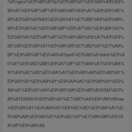
%81nginx%E3%80%81frp%E3%80%81%E5%8A%A8%E6%
80%81%E5%9F%9F%E5%90%8D%E8%A7%A3%E6%9E%
90%E3%80%81NAS%E3%80%81%E7%BE%A4%E6%99%
96%E3%80%81%E9%98%BF%E9%87%8C%E4%BA%91%
E3%80%81%E5%9F%9F%E5%90%8D%E8%A7%A3%E6%
9E%90%E3%80%81%E5%86%85%E7%BD%91%E7%A9%
BF%E9%80%8F%E3%80%81ipv6%E3%80%81ddns%E3%8
0%81%E8%BD%BB%E9%87%8F%E7%BA%A7%E4%BA%
91%E6%9C%8D%E5%8A%A1%E5%99%A8%E3%80%81%
E9%93%81%E5%A8%81%E9%A9%AC%E3%80%81%E5%
A8%81%E8%81%94%E9%80%9A%E3%80%81DSM%E3%
80%81DSM6.0%E3%80%81%E7%BE%A4%E6%99%96nas
%E3%80%81%E4%BA%91%E6%9C%8D%E5%8A%A1%E
5%99%A8%E3%80%81%E8%9C%97%E7%89%9B%E6%9
8%9F%E9%99%85