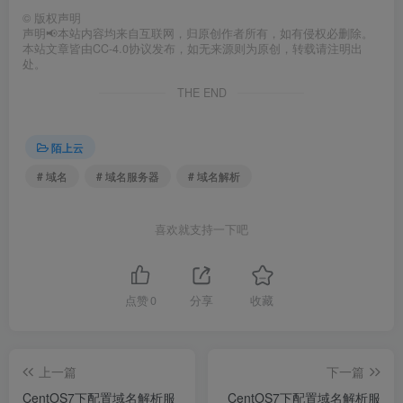
©
版权声明
声明📢本站内容均来自互联网，归原创作者所有，如有侵权必删除。
本站文章皆由CC-4.0协议发布，如无来源则为原创，转载请注明出
处。
THE END
陌上云
# 域名
# 域名服务器
# 域名解析
喜欢就支持一下吧
点赞
0
分享
收藏
上一篇
下一篇
CentOS7下配置域名解析服
CentOS7下配置域名解析服