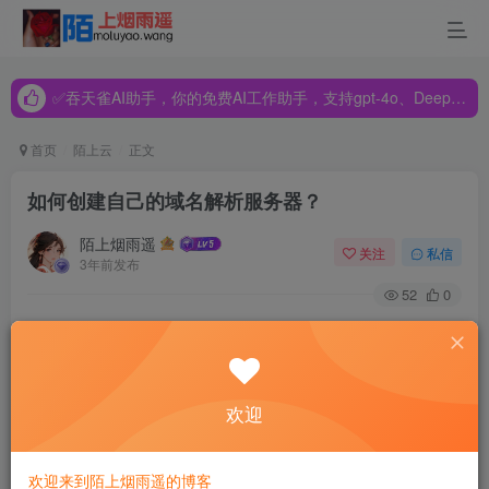
✅吞天雀AI助手，你的免费AI工作助手，支持gpt-4o、DeepSeek、Claude🔥🔥🔥🔥
✅吞天雀AI助手，你的免费AI工作助手，支持gpt-4o、DeepSeek、Claude🔥🔥🔥🔥
✅吞天雀AI助手，你的免费AI工作助手，支持gpt-4o、DeepSeek、Claude🔥🔥🔥🔥
首页
陌上云
正文
如何创建自己的域名解析服务器？
陌上烟雨遥
关注
私信
3年前发布
52
0
如何创建自己的域名解析服务器？
1. 登录到您的name.com帐户
欢迎
2. 在欢迎页中，选择您想编辑的域名
3. 3. 在 Manage domain name （管理域名）页中，点击
欢迎来到陌上烟雨遥的博客