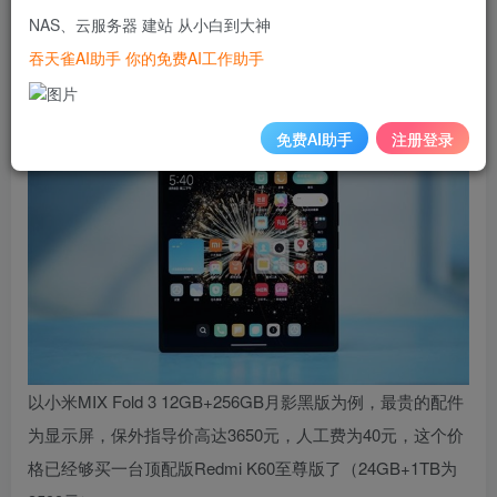
从小米官网获悉，小米MIX Fold 3目前已公布保外维修价
NAS、云服务器 建站 从小白到大神
格，包括各配件价格和人工费。
吞天雀AI助手 你的免费AI工作助手
免费AI助手
注册登录
以小米MIX Fold 3 12GB+256GB月影黑版为例，
最贵的配件
为显示屏，保外指导价高达3650元，人工费为40元，这个价
格已经够买一台顶配版Redmi K60至尊版了（24GB+1TB为