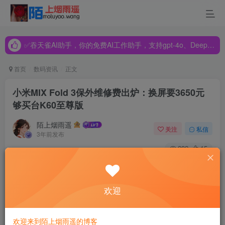
✅吞天雀AI助手，你的免费AI工作助手，支持gpt-4o、DeepSeek、Claude🔥🔥🔥🔥
✅吞天雀AI助手，你的免费AI工作助手，支持gpt-4o、DeepSeek、Claude🔥🔥🔥🔥
✅吞天雀AI助手，你的免费AI工作助手，支持gpt-4o、DeepSeek、Claude🔥🔥🔥🔥
首页
数码资讯
正文
小米MIX Fold 3保外维修费出炉：换屏要3650元
够买台K60至尊版
陌上烟雨遥
关注
私信
3年前发布
282
15
快科技8月17日消息，小米新一代折叠旗舰——小米MIX Fold
3正式开售，售价8999元起，根据官方数据，该机首销5分钟
欢迎
就达成了上一代销量的2.25倍，刷新小米折叠屏旗舰的首销
记录，十分火爆。
欢迎来到陌上烟雨遥的博客