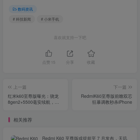
数码资讯
# 科技新闻
# 小米手机
喜欢就支持一下吧
点赞
15
分享
收藏
上一篇
下一篇
红米k60至尊版曝光：骁龙
RedmiK60至尊版前瞻双芯
8gen2+5500毫安续航，网
狂暴调教秒杀iPhone
友：1999元起？
相关推荐
Redmi K60 至尊版或提前至 7 月发布，天玑