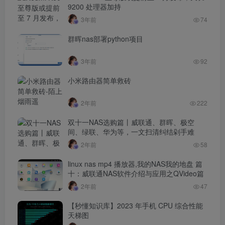
9200 处理器加持
3年前
74
群晖nas部署python项目
3年前
92
小米路由器简单救砖
2年前
222
双十一NAS选购篇丨威联通、群晖、极空
间、绿联、华为等，一文扫清纠结剁手难
2年前
58
linux nas mp4 播放器,我的NAS我的地盘 篇
十：威联通NAS软件介绍与应用之QVideo篇
2年前
47
【秒懂知识库】2023 年手机 CPU 综合性能
天梯图