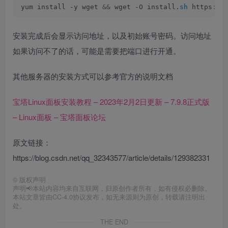
yum install -y wget 
&&
 wget -O install.
sh
 https
://
安装完成后会显示访问地址，以及初始账号密码。访问地址
如果访问不了的话，可能是需要把端口进行开通。
其他服务器的安装方式可以参考官方的说明文档
宝塔Linux面板安装教程 – 2023年2月2日更新 – 7.9.8正式版
– Linux面板 – 宝塔面板论坛
原文链接：
https://blog.csdn.net/qq_32343577/article/details/129382331
©
版权声明
声明📢本站内容均来自互联网，归原创作者所有，如有侵权必删除。
本站文章皆由CC-4.0协议发布，如无来源则为原创，转载请注明出
处。
THE END