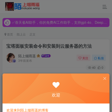
✅吞天雀AI助手，你的免费AI工作助手，支持gpt-4o、DeepSeek、Claude🔥🔥🔥🔥
✅吞天雀AI助手，你的免费AI工作助手，支持gpt-4o、DeepSeek、Claude🔥🔥🔥🔥
✅吞天雀AI助手，你的免费AI工作助手，支持gpt-4o、DeepSeek、Claude🔥🔥🔥🔥
首页
陌上云
正文
宝塔面板安装命令和安装到云服务器的方法
陌上烟雨遥
关注
私信
3年前发布
40
0
宝塔面板是一款简单好用的服务器运维面板。它支持一键
LAMP/LNMP/集群/监控/网站/FTP/数据库/JAVA等100多项服
务器管理功能。
欢迎
对于新手用云服务器来建站的话，宝塔面板是一个非常好用
欢迎来到陌上烟雨遥的博客
的工具。