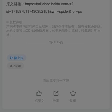
原文链接：https://baijiahao.baidu.com/s?
id=1715875117430352151&wfr=spider&for=pc
©
版权声明
声明📢本站内容均来自互联网，归原创作者所有，如有侵权必删除。
本站文章皆由CC-4.0协议发布，如无来源则为原创，转载请注明出
处。
THE END
陌上云
# install
喜欢就支持一下吧
点赞
0
分享
收藏