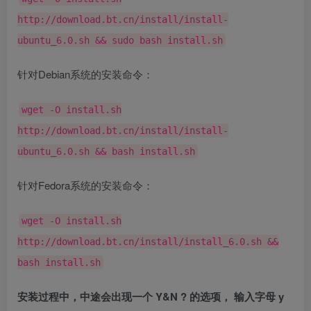
http://download.bt.cn/install/install-
ubuntu_6.0.sh && sudo bash install.sh
针对Debian系统的安装命令：
wget -O install.sh
http://download.bt.cn/install/install-
ubuntu_6.0.sh && bash install.sh
针对Fedora系统的安装命令：
wget -O install.sh
http://download.bt.cn/install/install_6.0.sh &&
bash install.sh
安装过程中，中途会出现一个 Y&N ? 的选项， 输入字母 y