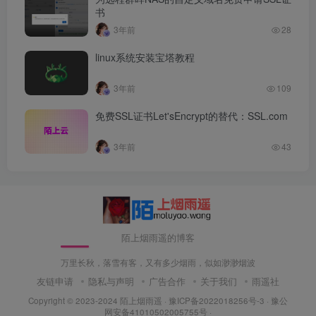
书
3年前
28
linux系统安装宝塔教程
3年前
109
免费SSL证书Let'sEncrypt的替代：SSL.com
3年前
43
陌上烟雨遥的博客
万里长秋，落雪有客，又有多少烟雨，似如渺渺烟波
友链申请
隐私与声明
广告合作
关于我们
雨遥社
Copyright © 2023-2024
陌上烟雨遥
·
豫ICP备2022018256号-3
· 豫公
网安备41010502005755号 ·