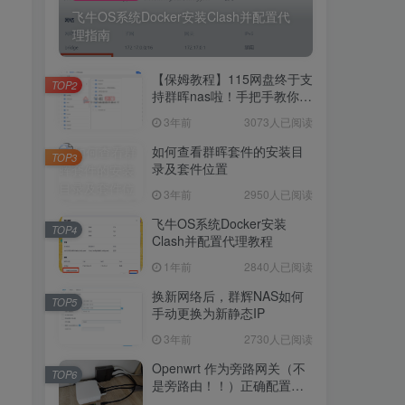
飞牛OS系统Docker安装Clash并配置代
理指南
5230人已阅读
飞牛OS系统Docker安装Clash并配置代
【保姆教程】115网盘终于支
理指南
TOP2
持群晖nas啦！手把手教你群
晖NAS-docker安装115网
3年前
3073人已阅读
【保姆教程】115网盘终于支
盘！
TOP2
持群晖nas啦！手把手教你群
如何查看群晖套件的安装目
TOP3
晖NAS-docker安装115网
录及套件位置
3年前
3073人已阅读
盘！
3年前
2950人已阅读
如何查看群晖套件的安装目
TOP3
录及套件位置
飞牛OS系统Docker安装
TOP4
Clash并配置代理教程
3年前
2950人已阅读
1年前
2840人已阅读
飞牛OS系统Docker安装
TOP4
Clash并配置代理教程
换新网络后，群辉NAS如何
TOP5
手动更换为新静态IP
1年前
2840人已阅读
3年前
2730人已阅读
换新网络后，群辉NAS如何
TOP5
手动更换为新静态IP
Openwrt 作为旁路网关（不
TOP6
是旁路由！！）正确配置方
3年前
2730人已阅读
法，性能测试 —— 破解迷思