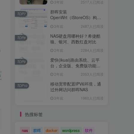
3年前
2517人已阅读
Openwrt 作为旁路网关（不
TOP6
是旁路由！！）正确配置方
群晖安装
TOP7
法，性能测试 —— 破解迷思
OpenWrt（iStoreOS）构建
3年前
2517人已阅读
旁路由配置
3年前
2487人已阅读
群晖安装
TOP7
OpenWrt（iStoreOS）构建
NAS硬盘用哪种好？希捷酷
TOP8
旁路由配置
狼、银河、西数红盘对比
3年前
2487人已阅读
添
2年前
2284人已阅读
NAS硬盘用哪种好？希捷酷
TOP8
狼、银河、西数红盘对比
爱快(ikuai)路由系统、云平
TOP9
台，企业版、免费版功能对
2年前
2284人已阅读
比
2年前
2053人已阅读
爱快(ikuai)路由系统、云平
TOP9
台，企业版、免费版功能对
移动宽带配置IPV6环境，通
TOP10
比
过外网访问群晖NAS
2年前
2053人已阅读
3年前
1960人已阅读
移动宽带配置IPV6环境，通
TOP10
过外网访问群晖NAS
热搜标签
3年前
1960人已阅读
nas
群晖
docker
wordpress
软件