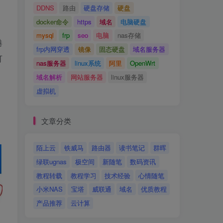
DDNS
路由
硬盘存储
硬盘
docker命令
https
域名
电脑硬盘
mysql
frp
seo
电脑
nas存储
港
frp内网穿透
镜像
固态硬盘
域名服务器
可
nas服务器
linux系统
阿里
OpenWrt
域名解析
网站服务器
linux服务器
虚拟机
文章分类
陌上云
铁威马
路由器
读书笔记
群晖
绿联ugnas
极空间
新随笔
数码资讯
教程转载
教程学习
技术经验
心情随笔
小米NAS
宝塔
威联通
域名
优质教程
产品推荐
云计算