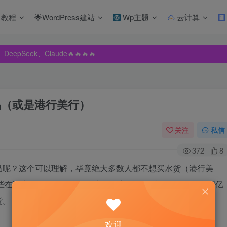
教程
🌟WordPress建站
Wp主题
云计算
pSeek、Claude🔥🔥🔥🔥
pSeek、Claude🔥🔥🔥🔥
pSeek、Claude🔥🔥🔥🔥
品（或是港行美行）
关注
私信
372
8
品呢？这个可以理解，毕竟绝大多数人都不想买水货（港行美
些在国内是不保修的。在国内有两家群晖的总代理，分别是国亿
货。
欢迎