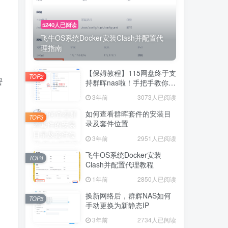
5240人已阅读
飞牛OS系统Docker安装Clash并配置代
理指南
【保姆教程】115网盘终于支
TOP2
密
持群晖nas啦！手把手教你群
晖NAS-docker安装115网
3年前
3073人已阅读
盘！
如何查看群晖套件的安装目
TOP3
录及套件位置
3年前
2951人已阅读
飞牛OS系统Docker安装
TOP4
Clash并配置代理教程
1年前
2850人已阅读
换新网络后，群辉NAS如何
TOP5
手动更换为新静态IP
3年前
2734人已阅读