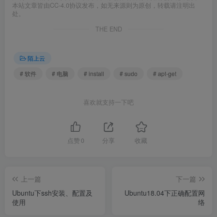
本站文章皆由CC-4.0协议发布，如无来源则为原创，转载请注明出
处。
THE END
陌上云
# 软件
# 电脑
# install
# sudo
# apt-get
喜欢就支持一下吧
点赞
0
分享
收藏
上一篇
下一篇
Ubuntu下ssh安装、配置及
Ubuntu18.04下正确配置网
使用
络