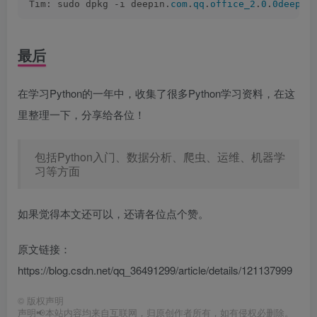
Tim: sudo dpkg -i deepin.
com
.
qq
.
office_2
.
0
.
0deepin
最后
在学习Python的一年中，收集了很多Python学习资料，在这
里整理一下，分享给各位！
包括Python入门、数据分析、爬虫、运维、机器学
习等方面
如果觉得本文还可以，还请各位点个赞。
原文链接：
https://blog.csdn.net/qq_36491299/article/details/121137999
©
版权声明
声明📢本站内容均来自互联网，归原创作者所有，如有侵权必删除。