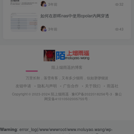
3年前
32
如何在群晖nas中使用cpolar内网穿透
3年前
43
陌上烟雨遥的博客
万里长秋，落雪有客，又有多少烟雨，似如渺渺烟波
友链申请
隐私与声明
广告合作
关于我们
雨遥社
Copyright © 2023-2024
陌上烟雨遥
·
豫ICP备2022018256号-3
· 豫公
网安备41010502005755号 ·
Warning
: error_log(/www/wwwroot/www.moluyao.wang/wp-