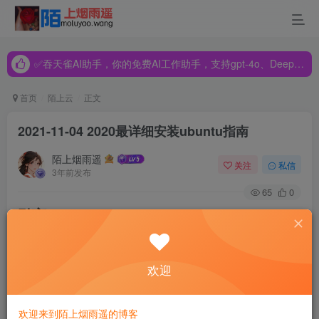
✅吞天雀AI助手，你的免费AI工作助手，支持gpt-4o、DeepSeek、Claude🔥🔥🔥🔥
✅吞天雀AI助手，你的免费AI工作助手，支持gpt-4o、DeepSeek、Claude🔥🔥🔥🔥
✅吞天雀AI助手，你的免费AI工作助手，支持gpt-4o、DeepSeek、Claude🔥🔥🔥🔥
首页
陌上云
正文
2021-11-04 2020最详细安装ubuntu指南
陌上烟雨遥
关注
私信
3年前发布
65
0
引言
这周末比较闲，决定给家里的旧笔记本电脑重装一下系统。
欢迎
因为打算专门用这台电脑写代码（也因为这台电脑的配置过
时了，装win10会比较慢），所以装了Ubuntu18.04。
欢迎来到陌上烟雨遥的博客