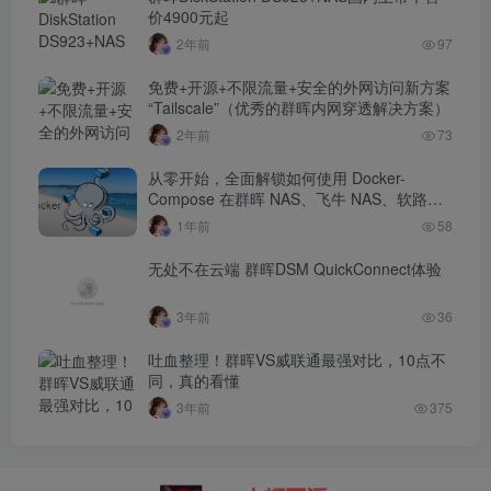
价4900元起
2年前
97
免费+开源+不限流量+安全的外网访问新方案
“Tailscale”（优秀的群晖内网穿透解决方案）
2年前
73
从零开始，全面解锁如何使用 Docker-
Compose 在群晖 NAS、飞牛 NAS、软路
由、OpenWRT 与 Linux 服务器等平台部署
1年前
58
项目
无处不在云端 群晖DSM QuickConnect体验
3年前
36
吐血整理！群晖VS威联通最强对比，10点不
同，真的看懂
3年前
375