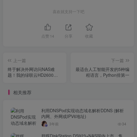
喜欢就支持一下吧
点赞
14
分享
收藏
上一篇
下一篇
终于解决外网访问NAS难
最适合人工智能开发的5种编
题！我的绿联云HD2600初
程语言，Python排第一
体验
相关推荐
利用DNSPod实现动态域名解析DDNS (解析
内网、外网或IPV6地址)
3年前
34
群晖DiskStation DS923+NAS国内上市，售