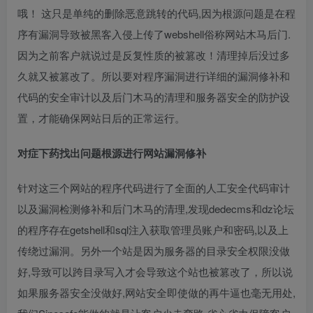
哦！ 这只是单纯的删除恶意跳转的代码,因为根源问题是在程
序有漏洞导致被黑客入侵上传了webshell俗称网站木马后门.
因为之前客户就说过是反复性质的被篡改！清理掉后没过多
久就又被篡改了。所以要对程序漏洞进行详细的漏洞修补和
代码的安全审计以及后门木马的清理和服务器安全的防护设
置，才能确保网站日后的正常运行。
对症下药找出问题根源进行网站漏洞修补
针对这三个网站的程序代码进行了全面的人工安全代码审计
以及漏洞检测修补和后门木马的清理,发现dedecms和dz论坛
的程序存在getshell和sql注入获取管理员账户和密码,以及上
传绕过漏洞。另外一个站是因为服务器的目录安全权限没做
好,导致可以跨目录写入才会导致这个站也被篡改了，所以说
如果服务器安全没做好,网站安全即使做的再牛逼也毫无用处,