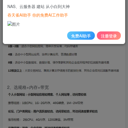
多，型号各异导致选择发懵。所以不知道如何进行选择，那
NAS、云服务器 建站 从小白到大神
么如何选择适合自己的一款呢？能帮你选择到最合适的，就
吞天雀AI助手 你的免费AI工作助手
是最好的标准。在选择完规格后，在后面的配置选择中，还
要选择内存和带宽，为了方便大家参考，这里就放在一起
免费AI助手
注册登录
讲。1、选CPU(场景）
2、选规格+内存+带宽