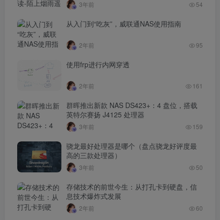
3年前
54
从入门到“吃灰”，威联通NAS使用指南
2年前
95
使用frp进行内网穿透
2年前
161
群晖推出新款 NAS DS423+：4 盘位，搭载
英特尔赛扬 J4125 处理器
3年前
159
骁龙最好处理器是哪个（盘点骁龙好评度最
高的三款处理器）
3年前
50
存储技术的前世今生：从打孔卡到硬盘，信
息技术爆炸式发展
2年前
60