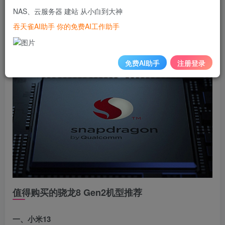
答：
最新型号是
”高通骁龙8Gen 2“
NAS、云服务器 建站 从小白到大神
吞天雀AI助手 你的免费AI工作助手
这款处理器在
去
年11月16日
发布，采用的是台积电的
4
nm
工
艺，
免费AI助手
注册登录
值得购买的骁龙8 Gen2机型推荐
一、小米13