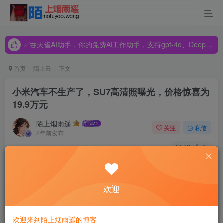
✅吞天雀AI助手，你的免费AI工作助手，支持gpt-4o、DeepSeek、Claude🔥🔥🔥🔥
✅吞天雀AI助手，你的免费AI工作助手，支持gpt-4o、DeepSeek、Claude🔥🔥🔥🔥
✅吞天雀AI助手，你的免费AI工作助手，支持gpt-4o、DeepSeek、Claude🔥🔥🔥🔥
首页
陌上云
正文
小米汽车不生产了，SU7高清照曝光，价格惊喜为
19.9万元
陌上烟雨遥
关注
私信
2年前发布
53
6
雷军在央视《面对面》栏目中透露了与汽车相关的重要信
息。他坦言自己对小米汽车的前景感到纠结，担心产品无人
欢迎
问津，但又害怕车辆过于火爆导致供不应求，消费者需要长
时间等待交车，这也容易引发公众的不满。此外，雷军指
欢迎来到陌上烟雨遥的博客