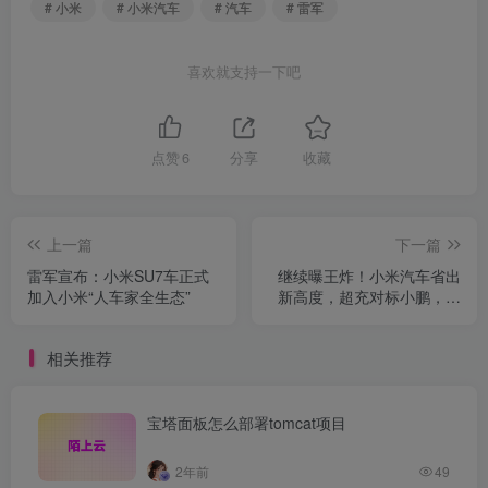
# 小米
# 小米汽车
# 汽车
# 雷军
喜欢就支持一下吧
点赞
6
分享
收藏
上一篇
下一篇
雷军宣布：小米SU7车正式
继续曝王炸！小米汽车省出
加入小米“人车家全生态”
新高度，超充对标小鹏，碾
压特斯拉
相关推荐
宝塔面板怎么部署tomcat项目
2年前
49