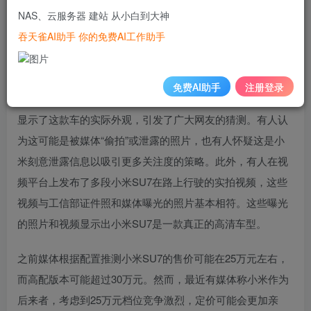
出，为了小米汽车的研发，小米投入了3400名工程师和超过
NAS、云服务器 建站 从小白到大神
100亿元的资金。雷军也表示，小米汽车是他赌上一生声誉
吞天雀AI助手 你的免费AI工作助手
的创业项目，是他希望一定要成功的一次创业决策。
小米首款汽车在工信部新品目录中的曝光引发了全网议论，
免费AI助手
注册登录
最近更是有媒体公布了该车的高清照片和无伪装视频。照片
显示了这款车的实际外观，引发了广大网友的猜测。有人认
为这可能是被媒体“偷拍”或泄露的照片，也有人怀疑这是小
米刻意泄露信息以吸引更多关注度的策略。此外，有人在视
频平台上发布了多段小米SU7在路上行驶的实拍视频，这些
视频与工信部证件照和媒体曝光的照片基本相符。这些曝光
的照片和视频显示出小米SU7是一款真正的高清车型。
之前媒体根据配置推测小米SU7的售价可能在25万元左右，
而高配版本可能超过30万元。然而，最近有媒体称小米作为
后来者，考虑到25万元档位竞争激烈，定价可能会更加亲