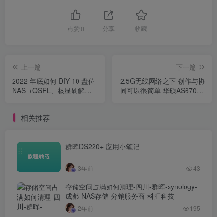
点赞
0
分享
收藏
上一篇
下一篇
2022 年底如何 DIY 10 盘位
2.5G无线网络之下 创作与协
NAS（QSRL、核显硬解、
同可以很简单 华硕AS6704T
双万兆网卡、UNRAID
NAS体验
6.11.1）
相关推荐
群晖DS220+ 应用小笔记
3年前
43
存储空间占满如何清理-四川-群晖-synology-
成都-NAS存储-分销服务商-科汇科技
2年前
195