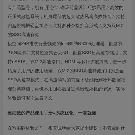
应产品型号，别有”用心”△磁吸前盖设计巧妙易用△高效的
正压式散热系统，机身尾部的超大散热风扇高效静音△支持
四盘位机械硬盘组合△支持多种外接扩容形式△支持双M.2
的SSD高速存储
极空间Z4S搭载行业领先的Intel奔腾N6005处理器，配备双
2.5G网卡并支持链路聚合为5G，配置SSD超高速存储池，支
持eSATA、双M.2高速接口、HDMI等多种扩展方式，进一步
拓展了用户的使用场景。双M.2的SSD高速存储采用的是全
SSD高速存模式，在高速读写的前提下还能做到冷热数据物
理分离存储，再也不用担心温度过高出现死机的情况。实际
体验如何呢？且看下文。
更细致的产品使用手册+系统优化，一看就懂
在写实际体验之前，很真诚地给大家提个建议：不管拿到什