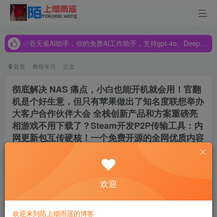
✅吞天雀AI助手，你的免费AI工作助手，支持gpt-4o、DeepSeek、Claude🔥🔥🔥🔥
✅吞天雀AI助手，你的免费AI工作助手，支持gpt-4o、DeepSeek、Claude🔥🔥🔥🔥
✅吞天雀AI助手，你的免费AI工作助手，支持gpt-4o、DeepSeek、Claude🔥🔥🔥🔥
首页
教程学习
正文
彻底解决 NAS 痛点，小白也能开机就会用！官翻
机是个好生意，但只有苹果做出了知名度联想举办
大客户合作伙伴大会 全栈创新产品和方案重磅亮
相游戏不用下载了？Steam开发P2P传输工具：内
网更新包互传硬核！一个免费开源的全网优质内容
阅读器用这个方法，某度网盘100M/s不限速
陌上烟雨遥
关注
私信
4年前发布
欢迎
101
0
对于NAS，有多少人觉得太复杂而放弃选用？没错，看似简
欢迎来到陌上烟雨遥的博客