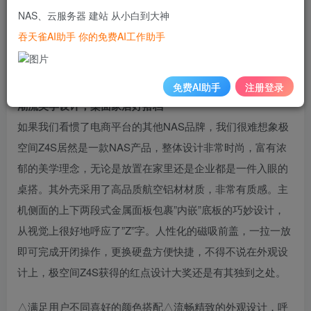
单的NAS操作也涉及到网络连接、远程访问、数据共享等
NAS、云服务器 建站 从小白到大神
等，都需要具备关于NAS应用的基础知识才能一点点摸索出
吞天雀AI助手 你的免费AI工作助手
使用规律。对于不曾了解过NAS的小白用户，这就非常不友
好了。极空间Z4S的到来，解决了大家的困扰。
免费AI助手
注册登录
潮流美学设计，桌面家居好搭档
如果我们看惯了电商平台的其他NAS品牌，我们很难想象极
空间Z4S居然是一款NAS产品，整体设计非常时尚，富有浓
郁的美学理念，无论是放置在家里还是企业都是一件入眼的
桌搭。其外壳采用了高品质航空铝材材质，非常有质感。主
机侧面的上下两段式金属面板包裹”内嵌”底板的巧妙设计，
从视觉上很好地呼应了”Z”字。人性化的磁吸前盖，一拉一放
即可完成开闭操作，更换硬盘方便快捷，不得不说在外观设
计上，极空间Z4S获得的红点设计大奖还是有其独到之处。
△满足用户不同喜好的颜色搭配△流畅精致的外观设计，呼