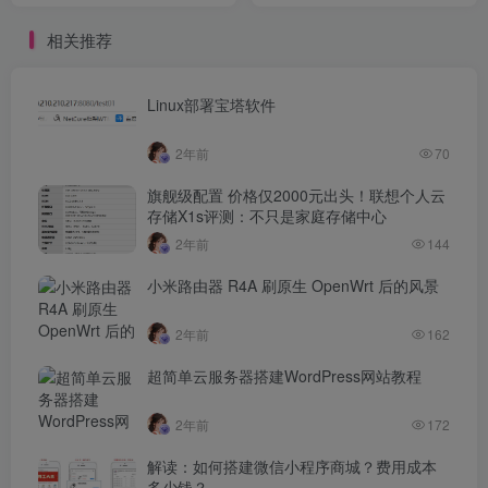
知名度联想举办大客户合作
相关推荐
伙伴大会 全栈创新产品和方
案重磅亮相游戏不用下载
了？Steam开发P2P传输工
具：内网更新包互传硬核！
Linux部署宝塔软件
一个免费开源的全网优质内
容阅读器用这个方法，某度
2年前
70
网盘100M/s不限速
旗舰级配置 价格仅2000元出头！联想个人云
存储X1s评测：不只是家庭存储中心
2年前
144
小米路由器 R4A 刷原生 OpenWrt 后的风景
2年前
162
超简单云服务器搭建WordPress网站教程
2年前
172
解读：如何搭建微信小程序商城？费用成本
多少钱？