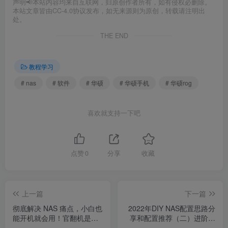
声明📢本站内容均来自互联网，归原创作者所有，如有侵权必删除。
本站文章皆由CC-4.0协议发布，如无来源则为原创，转载请注明出
处。
THE END
教程学习
# nas
# 软件
# 华硕
# 华硕手机
# 华硕rog
喜欢就支持一下吧
点赞
0
分享
收藏
上一篇
下一篇
彻底解决 NAS 痛点，小白也
2022年DIY NAS配置思路分
能开机就会用！官翻机是个
享和配置推荐（二）进阶配
好生意，但只有苹果做出了
置推荐