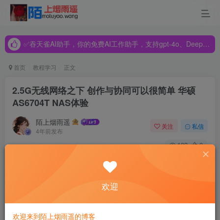
✅吞天雀AI助手，你的免费AI工作助手，支持gpt-4o、DeepSeek、Claude🔥🔥🔥🔥
✅吞天雀AI助手，你的免费AI工作助手，支持gpt-4o、DeepSeek、Claude🔥🔥🔥🔥
✅吞天雀AI助手，你的免费AI工作助手，支持gpt-4o、DeepSeek、Claude🔥🔥🔥🔥
首页
教程学习
正文
2.5G无线网络之下 创作与协同可以很简单 华硕
AS6704T NAS体验
陌上烟雨遥
关注
私信
4年前发布
102
0
身处信息爆炸时代，存储空间不足、文件过大传输不便都是
我们习以为常，但又头疼不已的烦恼。日常使用你还可以靠
欢迎
良好的文件管理习惯，拖一拖、搞一搞勉勉强强使用，但如
果你跟笔者一样，工作涉及到视频剪辑、设计这种有很多非
欢迎来到陌上烟雨遥的博客