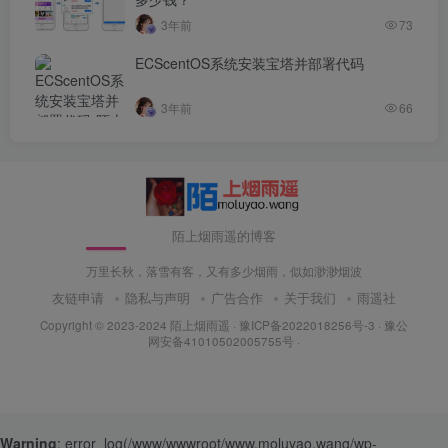
3年前
73
ECScentOS系统安装宝塔并部署代码
3年前
66
陌上烟雨遥的博客
万里长秋，落雪有客，又有多少烟雨，似如渺渺烟波
友链申请
隐私与声明
广告合作
关于我们
雨遥社
Copyright © 2023-2024
陌上烟雨遥
·
豫ICP备2022018256号-3
· 豫公
网安备41010502005755号 ·
Warning
: error_log(/www/wwwroot/www.moluyao.wang/wp-