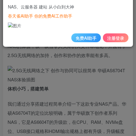
常占地方的素材和工程文件，甚至还需要多人协作的，那选
NAS、云服务器 建站 从小白到大神
择忍着或者开通那些网盘会员都不是什么长久之计。很多人
吞天雀AI助手 你的免费AI工作助手
都跟笔者一样在开通了多年网盘会员，交够了智商税之后，
终于才下定决心搭建了NAS，才打开了新世界的大门。今天
笔者就跟大家分享一下我们近期使用华硕AS6704T这款专业
免费AI助手
注册登录
NAS的体验，谈一谈当令人头疼的大文件本地化，并且有了
2.5G无线网络的加持，创作和协作的效率能有多高。
体积小巧，搭建简单
我们通过分享搭建过程简单介绍一下这款专业NAS产品。华
硕AS6704T的定位比较明确，属于华硕旗下创作者系列
NAS，它是AS6604T的升级款，在CPU、RAM、NVMe盘
位、USB接口规格和HDMI输出规格上都有升级，升级幅度