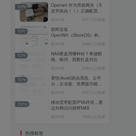
Openwrt 作为旁路网关（不
TOP6
是旁路由！！）正确配置方
法，性能测试 —— 破解迷思
3年前
2517人已阅读
群晖安装
TOP7
OpenWrt（iStoreOS）构建
旁路由配置
3年前
2489人已阅读
NAS硬盘用哪种好？希捷酷
TOP8
狼、银河、西数红盘对比
2年前
2284人已阅读
爱快(ikuai)路由系统、云平
TOP9
台，企业版、免费版功能对
比
2年前
2057人已阅读
移动宽带配置IPV6环境，通
TOP10
过外网访问群晖NAS
3年前
1960人已阅读
热搜标签