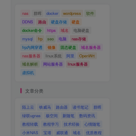
nas
群晖
docker
wordpress
软件
DDNS
路由
硬盘存储
硬盘
docker命令
https
域名
电脑硬盘
mysql
frp
seo
电脑
nas存储
frp内网穿透
镜像
固态硬盘
域名服务器
nas服务器
linux系统
阿里
OpenWrt
域名解析
网站服务器
linux服务器
虚拟机
文章分类
陌上云
铁威马
路由器
读书笔记
群晖
绿联ugnas
极空间
新随笔
数码资讯
教程转载
教程学习
技术经验
心情随笔
小米NAS
宝塔
威联通
域名
优质教程