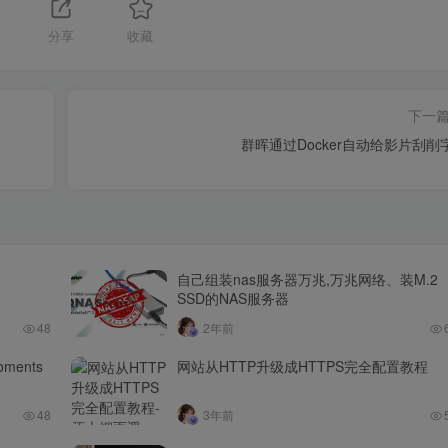
分享
收藏
下一
群晖通过Docker自动给影片刮削
自己组装nas服务器万兆,万兆网络、装M.2
SSD的NAS服务器
48
2年前
ents
网站从HTTP升级成HTTPS完全配置教程
48
3年前