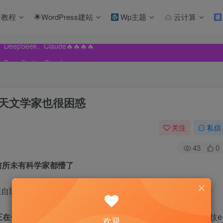
教程
🌟WordPress建站
Wp主题
云计算
pSeek、Claude🔥🔥🔥🔥
pSeek、Claude🔥🔥🔥🔥
pSeek、Claude🔥🔥🔥🔥
落天文学家也很困惑
关注
私信
43
0
前所未有科学家都懵了
技e族-https://www.playezu.com/690941.html
正在一个巨大的极地漩涡中，绕着太阳北极旋转。
文章源自玩技e
欢迎