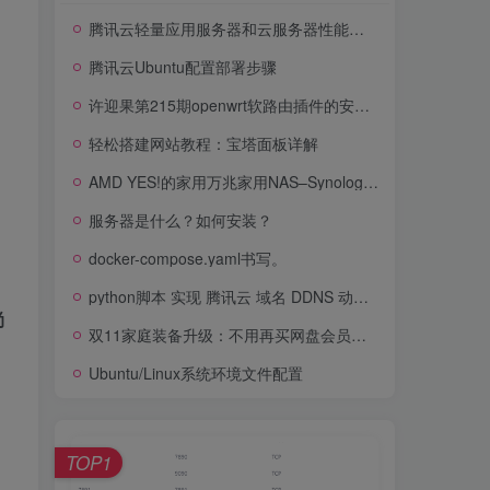
腾讯云轻量应用服务器和云服务器性能测评及横向对比
腾讯云Ubuntu配置部署步骤
许迎果第215期openwrt软路由插件的安装与卸载
轻松搭建网站教程：宝塔面板详解
AMD YES!的家用万兆家用NAS–Synology DS1621+
服务器是什么？如何安装？
docker-compose.yaml书写。
python脚本 实现 腾讯云 域名 DDNS 动态公网ip映射至域名
尚
双11家庭装备升级：不用再买网盘会员，一套NAS解决数据存储需求
Ubuntu/Linux系统环境文件配置
TOP1