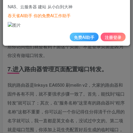
NAS、云服务器 建站 从小白到大神
你再点击“正式版”然后会发现“更大的世界”
吞天雀AI助手 你的免费AI工作助手
还是个人免费版吧，相对便宜点。
免费AI助手
注册登录
配置成功后，你会获得一个带有冒号和数字的二级域名。然
后你访问他们就会看到下面这个页面。不是登录页面是因为
你没有做端口转发。
7.进入路由器管理页面配置端口转发。
我的路由器是linksys EA6500 刷meilin v2，大家的路由器和
固件各有不同，就不要强求步骤一致了。首先，能找到“端口
转发”就可以了；其次，在“服务名称”这里有的路由器叫“程序
名称”这都不重要，你可以起一个你记得住分得清干什么用的
名字就可以，我一直都是英文命名，没试过中文的。第二项
就是端口范围，你添加上花生壳配置好后生成的临时端口，