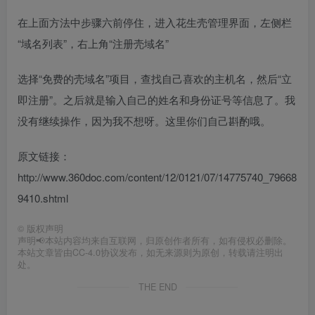
在上面方法中步骤六前停住，进入花生壳管理界面，左侧栏
“域名列表”，右上角“注册壳域名”
选择“免费的壳域名”项目，查找自己喜欢的主机名，然后“立
即注册”。之后就是输入自己的姓名和身份证号等信息了。我
没有继续操作，因为我不想呀。这里你们自己斟酌哦。
原文链接：
http://www.360doc.com/content/12/0121/07/14775740_79668
9410.shtml
©
版权声明
声明📢本站内容均来自互联网，归原创作者所有，如有侵权必删除。
本站文章皆由CC-4.0协议发布，如无来源则为原创，转载请注明出
处。
THE END