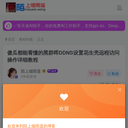
✅吞天雀AI助手，你的免费AI工作助手，支持gpt-4o、DeepSeek、Claude🔥🔥🔥🔥
✅吞天雀AI助手，你的免费AI工作助手，支持gpt-4o、DeepSeek、Claude🔥🔥🔥🔥
✅吞天雀AI助手，你的免费AI工作助手，支持gpt-4o、DeepSeek、Claude🔥🔥🔥🔥
首页
教程转载
正文
傻瓜都能看懂的黑群晖DDNS设置花生壳远程访问
操作详细教程
陌上烟雨遥
关注
私信
3年前发布
43
0
6.点击上图绑定账户成功后的“进入管理平
台”，然后进入左侧栏的“内网穿透”，再点新
页面上的红色按钮“立即开通”。
欢迎
然后你就会发现所谓的免费是多么可笑。
欢迎来到陌上烟雨遥的博客