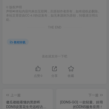
©
版权声明
声明📢本站内容均来自互联网，归原创作者所有，如有侵权必删除。
本站文章皆由CC-4.0协议发布，如无来源则为原创，转载请注明出
处。
THE END
教程转载
喜欢就支持一下吧
点赞
0
分享
收藏
上一篇
下一篇
傻瓜都能看懂的黑群晖
[DDNS-GO] 一款轻量、好用
DDNS设置花生壳远程访问
的DDNS服务应用！