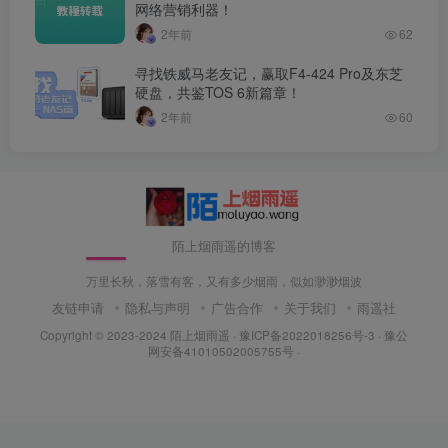
网络营销利器！
2年前
62
寻找铁威马老友记，赢取F4-424 Pro及东芝
硬盘，共鉴TOS 6新篇章！
2年前
60
陌上烟雨遥的博客
万里长秋，落雪有客，又有多少烟雨，似如渺渺烟波
友链申请
隐私与声明
广告合作
关于我们
雨遥社
Copyright © 2023-2024
陌上烟雨遥
·
豫ICP备2022018256号-3
· 豫公
网安备41010502005755号 ·