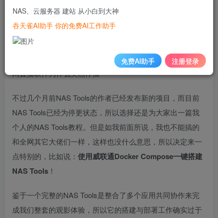
其实关于NAS Tools的教程我已经是不止一次被粉丝催更，
NAS、云服务器 建站 从小白到大神
其实我个人并不想出NAS Tools的教程来的。原因有两点：
吞天雀AI助手 你的免费AI工作助手
一个是全网NAS Tools的教程已经很多，我没必要在拾人牙
慧；另一个是因为大家都懂的原因，这么好的神器只能被小
众熟知，并不能全网普及。别问为什么，问就参考前几天全
免费AI助手
注册登录
网直播软件为什么突然停摆~
不过几个月前NAS Tools的作者已经发布新的项目，而目前
NAS Tools已经为停更状态，所以选择还是为大家出一篇我
个人的NAS Tools教程。但是如我前面所说，我也不能搞的
和全网其它大佬们一样，这样也没什么意思，所以决定来一
点特别的，比如说：
使用威联通Docker Compose一键搭建
NAS Tools
！
鉴于一个完整的NAS Tools是整合了多个应用共同协作来完
成我们整套的观影体验，所以它的搭建与部署工作确实过于