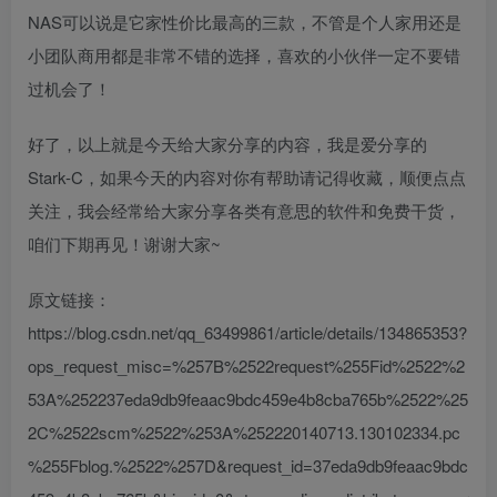
NAS可以说是它家性价比最高的三款，不管是个人家用还是
小团队商用都是非常不错的选择，喜欢的小伙伴一定不要错
过机会了！
好了，以上就是今天给大家分享的内容，我是爱分享的
Stark-C，如果今天的内容对你有帮助请记得收藏，顺便点点
关注，我会经常给大家分享各类有意思的软件和免费干货，
咱们下期再见！谢谢大家~
原文链接：
https://blog.csdn.net/qq_63499861/article/details/134865353?
ops_request_misc=%257B%2522request%255Fid%2522%2
53A%252237eda9db9feaac9bdc459e4b8cba765b%2522%25
2C%2522scm%2522%253A%252220140713.130102334.pc
%255Fblog.%2522%257D&request_id=37eda9db9feaac9bdc