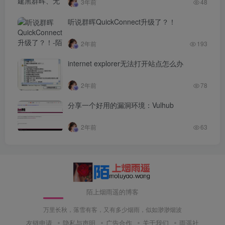
3年前
48
听说群晖QuickConnect升级了？！
2年前
193
internet explorer无法打开站点怎么办
2年前
78
分享一个好用的漏洞环境：Vulhub
2年前
63
陌上烟雨遥的博客
万里长秋，落雪有客，又有多少烟雨，似如渺渺烟波
友链申请
隐私与声明
广告合作
关于我们
雨遥社