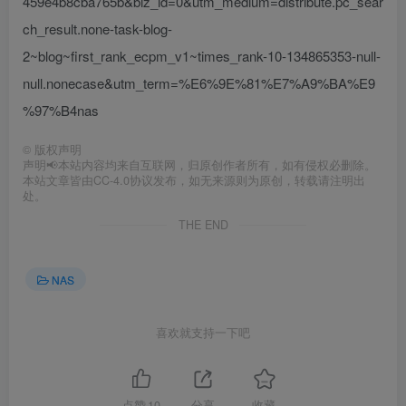
459e4b8cba765b&biz_id=0&utm_medium=distribute.pc_sear
ch_result.none-task-blog-
2~blog~first_rank_ecpm_v1~times_rank-10-134865353-null-
null.nonecase&utm_term=%E6%9E%81%E7%A9%BA%E9
%97%B4nas
©
版权声明
声明📢本站内容均来自互联网，归原创作者所有，如有侵权必删除。
本站文章皆由CC-4.0协议发布，如无来源则为原创，转载请注明出
处。
THE END
NAS
喜欢就支持一下吧
点赞
10
分享
收藏