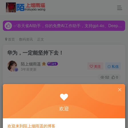
✅吞天雀AI助手，你的免费AI工作助手，支持gpt-4o、DeepSeek、Claude🔥🔥🔥🔥
✅吞天雀AI助手，你的免费AI工作助手，支持gpt-4o、DeepSeek、Claude🔥🔥🔥🔥
✅吞天雀AI助手，你的免费AI工作助手，支持gpt-4o、DeepSeek、Claude🔥🔥🔥🔥
首页
数码资讯
正文
华为，一定能坚持下去！
陌上烟雨遥
关注
私信
3年前更新
52
0
最近美国对于华为的一些操作，让小编不得不觉得，
华为大
概是真的遇上了这些年来最大的危机。
欢迎
首先是今年的5月15日，美国对华为的制裁突然加大。
在9月14日后，只要使用了美国技术的公司，无论是哪个国
欢迎来到陌上烟雨遥的博客