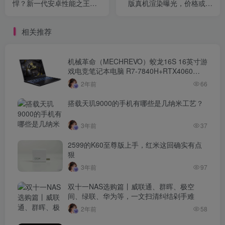
悍？新一代安卓性能之王，
版真机渲染曝光，价格或围
中端机要变天了
绕3000元左右
相关推荐
机械革命（MECHREVO）蛟龙16S 16英寸游
戏电竞笔记本电脑 R7-7840H+RTX4060
16G 1T（官方标配）和神舟（HASEE）战神
2年前
66
Z8
C42654FH/Z8B6/Z8R5/Z9/Z7/Z7T/15.6/165HZ
搭载天玑9000的手机有哪些是几纳米工艺？
游戏笔记本 Z7-RA5/I5-13500H/3050区别在
于它们的市场占有率？区别在于什么？
3年前
37
2599的K60至尊版上手，红米这回确实有点
狠
3年前
97
双十一NAS选购篇丨威联通、群晖、极空
间、绿联、华为等，一文扫清纠结剁手难
2年前
58