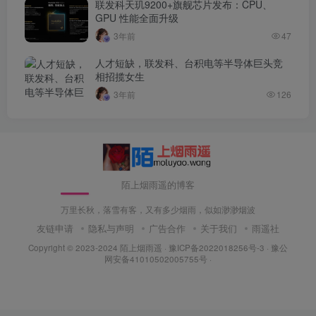
联发科天玑9200+旗舰芯片发布：CPU、
GPU 性能全面升级
3年前
47
人才短缺，联发科、台积电等半导体巨头竞
相招揽女生
3年前
126
陌上烟雨遥的博客
万里长秋，落雪有客，又有多少烟雨，似如渺渺烟波
友链申请
隐私与声明
广告合作
关于我们
雨遥社
Copyright © 2023-2024
陌上烟雨遥
·
豫ICP备2022018256号-3
· 豫公
网安备41010502005755号 ·