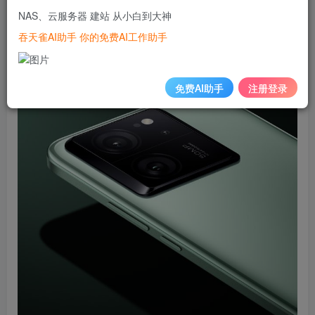
9200+芯片，整机性能跑分超过177万分，实现了游戏144fps
NAS、云服务器 建站 从小白到大神
和1.5K超高分辨率稳定同开。另外，Redmi K60至尊版还会
吞天雀AI助手 你的免费AI工作助手
配备24GB+1TB存储组合，据悉后台应用驻留超过70个。
免费AI助手
注册登录