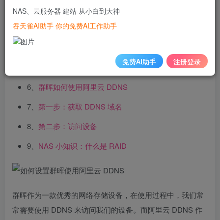
2、
第二步：设置 DDNS 域名
NAS、云服务器 建站 从小白到大神
吞天雀AI助手 你的免费AI工作助手
3、
第三步：设置 DDNS 解析
4、
第四步：设置 DDNS 账号和密码
免费AI助手
注册登录
5、
第五步：设置群晖 DDNS
6、
群晖如何使用阿里云 DDNS
7、
第一步：获取 DDNS 域名
8、
第二步：访问设备
9、
NAS 小知识：什么是 RAID
群晖作为一款优秀的网络存储设备，在使用过程中，我们常
常需要使用 DDNS 来访问我们的设备。而阿里云 DDNS 作