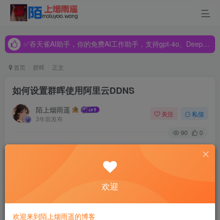
✅吞天雀AI助手，你的免费AI工作助手，支持gpt-4o、DeepSeek、Claude🔥🔥🔥🔥
✅吞天雀AI助手，你的免费AI工作助手，支持gpt-4o、DeepSeek、Claude🔥🔥🔥🔥
✅吞天雀AI助手，你的免费AI工作助手，支持gpt-4o、DeepSeek、Claude🔥🔥🔥🔥
首页
群晖
正文
如何设置群晖使用阿里云DDNS
陌上烟雨遥
关注
私信
3年前发布
90
0
小四 NAS
，是
小四运营
旗下网站，专注 NAS 知识分享。本
文由小四 NAS 原创，如需转载，请注明出处。
欢迎
本文目录导读：
1、
第一步：申请阿里云 DDNS 服务
欢迎来到陌上烟雨遥的博客