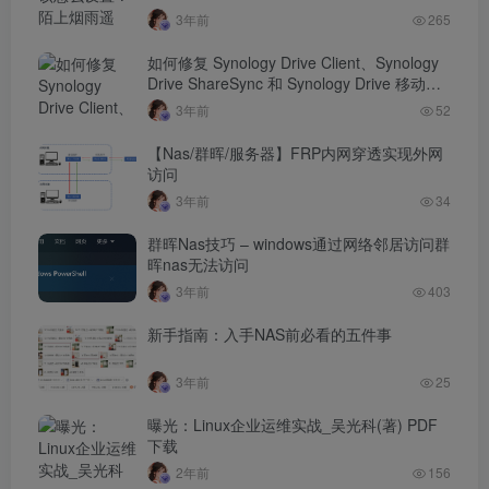
3年前
265
如何修复 Synology Drive Client、Synology
Drive ShareSync 和 Synology Drive 移动应
用程序的常见 SSL 问题？
3年前
52
【Nas/群晖/服务器】FRP内网穿透实现外网
访问
3年前
34
群晖Nas技巧 – windows通过网络邻居访问群
晖nas无法访问
3年前
403
新手指南：入手NAS前必看的五件事
3年前
25
曝光：Linux企业运维实战_吴光科(著) PDF
下载
2年前
156