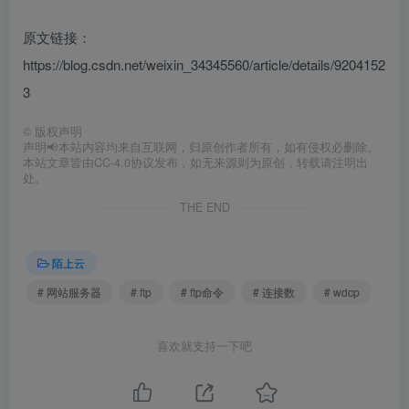
原文链接：
https://blog.csdn.net/weixin_34345560/article/details/9204152
3
©
版权声明
声明📢本站内容均来自互联网，归原创作者所有，如有侵权必删除。
本站文章皆由CC-4.0协议发布，如无来源则为原创，转载请注明出
处。
THE END
陌上云
# 网站服务器
# ftp
# ftp命令
# 连接数
# wdcp
喜欢就支持一下吧