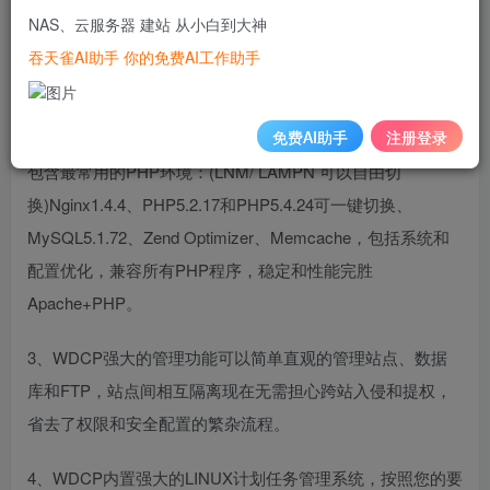
NAS、云服务器 建站 从小白到大神
装WDCP，以方便用户管理。
吞天雀AI助手 你的免费AI工作助手
2、WDCP前端采用WEB方式管理，占用系统资源极低，也
更稳定。
免费AI助手
注册登录
包含最常用的PHP环境：(LNM/ LAMPN 可以自由切
换)Nginx1.4.4、PHP5.2.17和PHP5.4.24可一键切换、
MySQL5.1.72、Zend Optimizer、Memcache，包括系统和
配置优化，兼容所有PHP程序，稳定和性能完胜
Apache+PHP。
3、WDCP强大的管理功能可以简单直观的管理站点、数据
库和FTP，站点间相互隔离现在无需担心跨站入侵和提权，
省去了权限和安全配置的繁杂流程。
4、WDCP内置强大的LINUX计划任务管理系统，按照您的要