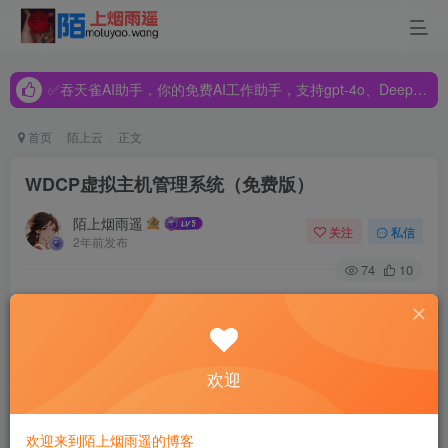
✅吞天雀AI助手，你的免费AI工作助手，支持gpt-4o、DeepSeek、Claude🔥🔥🔥🔥
✅吞天雀AI助手，你的免费AI工作助手，支持gpt-4o、DeepSeek、Claude🔥🔥🔥🔥
✅吞天雀AI助手，你的免费AI工作助手，支持gpt-4o、DeepSeek、Claude🔥🔥🔥🔥
首页
陌上云
正文
WDCP虚拟主机管理系统（免费版）
陌上烟雨遥
关注
私信
2年前发布
74
10
功能亮点
1、WDCP是国内免费LINUX主机管理面板市场中占有率最高
欢迎
的产品，没有之一。据不完全统计。自2011年来发布以来，
WDCP的下载安装次数已达数十万次。广大站长朋友对于
欢迎来到陌上烟雨遥的博客
WDCP都有极高的评价，国内众多IDC公司也都在VPS里预