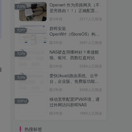
Openwrt 作为旁路网关（不
TOP6
是旁路由！！）正确配置方
法，性能测试 —— 破解迷思
3年前
2517人已阅读
群晖安装
TOP7
OpenWrt（iStoreOS）构建
旁路由配置
3年前
2491人已阅读
NAS硬盘用哪种好？希捷酷
TOP8
狼、银河、西数红盘对比
2年前
2284人已阅读
爱快(ikuai)路由系统、云平
TOP9
台，企业版、免费版功能对
比
2年前
2058人已阅读
移动宽带配置IPV6环境，通
TOP10
过外网访问群晖NAS
3年前
1960人已阅读
热搜标签