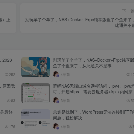
下一
器）上
别玩羊了个羊了，NAS+Docker+Frpc纯享版鱼了个鱼来了
此通关不
2023
别玩羊了个羊了，NAS+Docker+Frpc纯享
鱼了个鱼来了，从此通关不是事
252
4年前
1
，原因竟
群晖NAS无端口域名远程访问，ipv4、ipv6
可，开启https，需要云服务器+frp（内网穿
透）+宝塔（反向代理）
83
3年前
5
谁是最好
总算是找到了，WordPress无法连接到FTP
问题，轻松解决
176
4年前