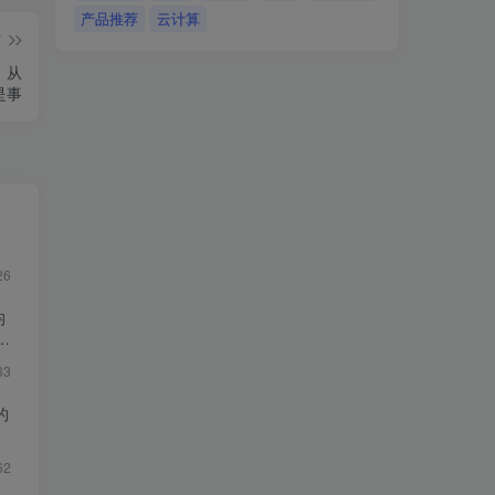
产品推荐
云计算
篇
，从
是事
版
26
均
33
的
62