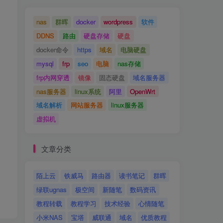
nas
群晖
docker
wordpress
软件
DDNS
路由
硬盘存储
硬盘
docker命令
https
域名
电脑硬盘
mysql
frp
seo
电脑
nas存储
frp内网穿透
镜像
固态硬盘
域名服务器
nas服务器
linux系统
阿里
OpenWrt
域名解析
网站服务器
linux服务器
虚拟机
文章分类
陌上云
铁威马
路由器
读书笔记
群晖
绿联ugnas
极空间
新随笔
数码资讯
教程转载
教程学习
技术经验
心情随笔
小米NAS
宝塔
威联通
域名
优质教程