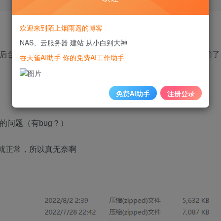
欢迎来到陌上烟雨遥的博客
NAS、云服务器 建站 从小白到大神
进到后台管理，安装主题或插件的时候总是要输入FTP密码，我输了
吞天雀AI助手 你的免费AI工作助手
免费AI助手
注册登录
本的问题（有bug？）
版本就正常，所以真无奈啊