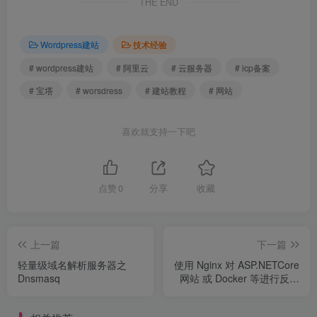
THE END
Wordpress建站
技术经验
# wordpress建站
# 阿里云
# 云服务器
# icp备案
# 宝塔
# worsdress
# 建站教程
# 网站
喜欢就支持一下吧
点赞
0
分享
收藏
上一篇
下一篇
轻量级域名解析服务器之
使用 Nginx 对 ASP.NETCore
Dnsmasq
网站 或 Docker 等进行反向
代理,宝塔面板对 ASP.NET
Core 反向代理