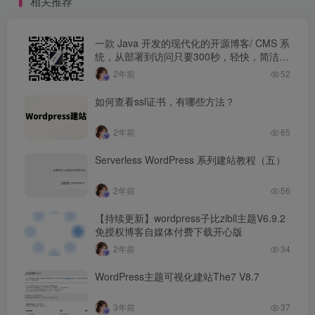
相关推荐
一款 Java 开发的现代化的开源博客/ CMS 系
统，从部署到访问只要300秒，轻快，简洁，
功能强大（带私活）
2年前
52
如何查看ssl证书，有哪些方法？
2年前
65
Serverless WordPress 系列建站教程（五）
2年前
56
【持续更新】wordpress子比zibll主题V6.9.2
免授权博客自媒体付费下载开心版
2年前
34
WordPress主题可视化建站The7 V8.7
3年前
37