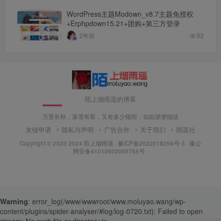
WordPress主题Modown_v8.7主题免授权
+Erphpdown15.21+团购+第三方登录
2年前
52
陌上烟雨遥的博客
万里长秋，落雪有客，又有多少烟雨，似如渺渺烟波
友链申请
隐私与声明
广告合作
关于我们
雨遥社
Copyright © 2023-2024
陌上烟雨遥
·
豫ICP备2022018256号-3
· 豫公
网安备41010502005755号 ·
Warning
: error_log(/www/wwwroot/www.moluyao.wang/wp-
content/plugins/spider-analyser/#log/log-0720.txt): Failed to open
stream: No such file or directory in