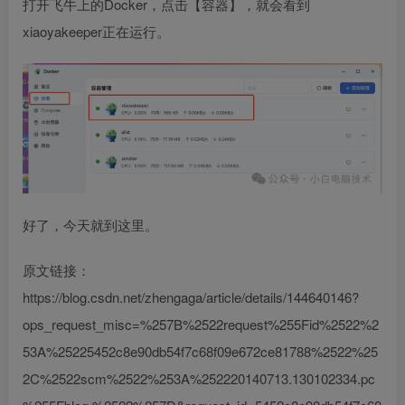
打开飞牛上的Docker，点击【容器】，就会看到
xiaoyakeeper正在运行。
好了，今天就到这里。
原文链接：
https://blog.csdn.net/zhengaga/article/details/144640146?
ops_request_misc=%257B%2522request%255Fid%2522%2
53A%25225452c8e90db54f7c68f09e672ce81788%2522%25
2C%2522scm%2522%253A%252220140713.130102334.pc