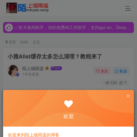
✅吞天雀AI助手，你的免费AI工作助手，支持gpt-4o、DeepSeek、Claude🔥🔥🔥🔥
✅吞天雀AI助手，你的免费AI工作助手，支持gpt-4o、DeepSeek、Claude🔥🔥🔥🔥
✅吞天雀AI助手，你的免费AI工作助手，支持gpt-4o、DeepSeek、Claude🔥🔥🔥🔥
首页
NAS
正文
小雅Alist缓存太多怎么清理？教程来了
陌上烟雨遥
关注
私信
1年前更新
120
7
声明：不喜欢小白在开头唠嗑的小伙伴可以直接滑动到【
正
文开始
】处阅读。
前言
欢迎
前段时间讲到在飞牛OS上部署小雅超集AList，后台看到很
欢迎来到陌上烟雨遥的博客