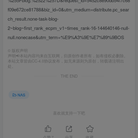
%255Fblog.%2522%257D&request_id=5452c8e90db54f7c68
f09e672ce81788&biz_id=0&utm_medium=distribute.pc_sear
ch_result.none-task-blog-
2~blog~first_rank_ecpm_v1~times_rank-16-144640146-null-
null.nonecase&utm_term=%E9%A3%9E%E7%89%9BOS
©
版权声明
声明📢本站内容均来自互联网，归原创作者所有，如有侵权必删除。
本站文章皆由CC-4.0协议发布，如无来源则为原创，转载请注明出
处。
THE END
NAS
喜欢就支持一下吧
点赞
7
分享
收藏