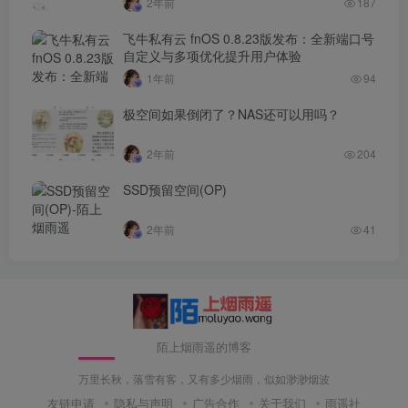
2年前
187
飞牛私有云 fnOS 0.8.23版发布：全新端口号
自定义与多项优化提升用户体验
1年前
94
极空间如果倒闭了？NAS还可以用吗？
2年前
204
SSD预留空间(OP)
2年前
41
陌上烟雨遥的博客
万里长秋，落雪有客，又有多少烟雨，似如渺渺烟波
友链申请
隐私与声明
广告合作
关于我们
雨遥社