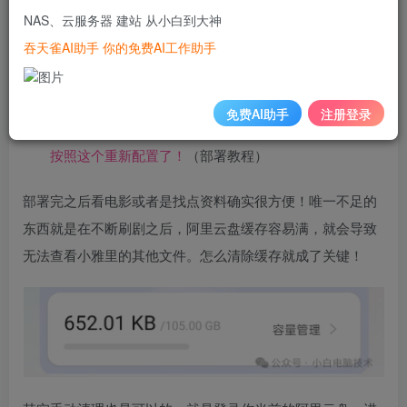
多小伙伴都部署了。
NAS、云服务器 建站 从小白到大神
吞天雀AI助手 你的免费AI工作助手
免费AI助手
注册登录
飞牛NAS上的小雅根本没有资源？只剩下打赏码？那得
按照这个重新配置了！
（部署教程）
部署完之后看电影或者是找点资料确实很方便！唯一不足的
东西就是在不断刷剧之后，阿里云盘缓存容易满，就会导致
无法查看小雅里的其他文件。怎么清除缓存就成了关键！