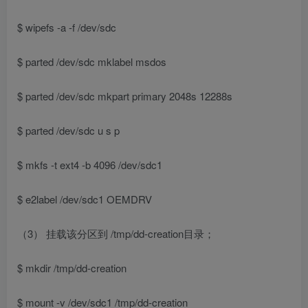
$ wipefs -a -f /dev/sdc
$ parted /dev/sdc mklabel msdos
$ parted /dev/sdc mkpart primary 2048s 12288s
$ parted /dev/sdc u s p
$ mkfs -t ext4 -b 4096 /dev/sdc1
$ e2label /dev/sdc1 OEMDRV
（3） 挂载该分区到 /tmp/dd-creation目录；
$ mkdir /tmp/dd-creation
$ mount -v /dev/sdc1 /tmp/dd-creation