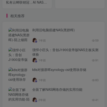
私有云蝉联销冠，AI NAS技
术绘就行业新篇章
相关推荐
利用旧电脑搭建NAS(黑群晖)
1年前
59
强悍小巨头：音创J1900皇帝版NAS主板实测
体验
1年前
91
k8s对接群晖synology-csi使用块存储
1年前
83
全面了解NAS网络存储的实用功能
2年前
41