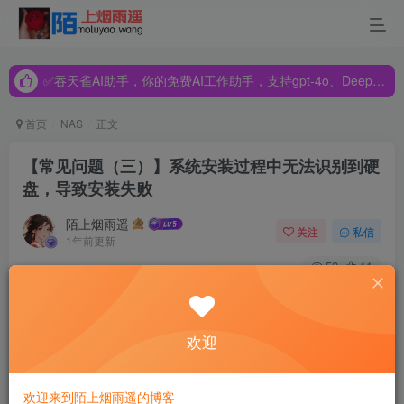
✅吞天雀AI助手，你的免费AI工作助手，支持gpt-4o、DeepSeek、Claude🔥🔥🔥🔥
✅吞天雀AI助手，你的免费AI工作助手，支持gpt-4o、DeepSeek、Claude🔥🔥🔥🔥
✅吞天雀AI助手，你的免费AI工作助手，支持gpt-4o、DeepSeek、Claude🔥🔥🔥🔥
首页
NAS
正文
【常见问题（三）】系统安装过程中无法识别到硬
盘，导致安装失败
陌上烟雨遥
关注
私信
1年前更新
53
11
本期为服务器操作系统常见问题第三篇，介绍在系统安装过
程中无法识别到连接在SAS卡上的硬盘，不能继续安装系统
欢迎
的情况下应如何解决。
问题描述
欢迎来到陌上烟雨遥的博客