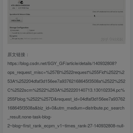
原文链接：
https://blog.csdn.net/SGY_GF/article/details/140932808?
ops_request_misc=%257B%2522request%255Fid%2522%2
53A%252204dfaf3d156ee7a93762168645f3508a%2522%252
C%2522scm%2522%253A%252220140713.130102334.pc%
255Fblog.%2522%257D&request_id=04dfaf3d156ee7a93762
168645f3508a&biz_id=0&utm_medium=distribute.pc_search
_result.none-task-blog-
2~blog~first_rank_ecpm_v1~times_rank-27-140932808-null-