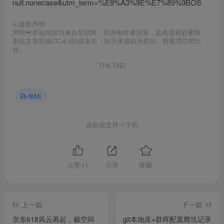
null.nonecase&utm_term=%E9%A3%9E%E7%89%9BOS
©
版权声明
声明📢本站内容均来自互联网，归原创作者所有，如有侵权必删除。
本站文章皆由CC-4.0协议发布，如无来源则为原创，转载请注明出
处。
THE END
NAS
喜欢就支持一下吧
点赞
11
分享
收藏
上一篇
下一篇
京东618风云再起，极空间
git本地库+群晖配置爬坑记录