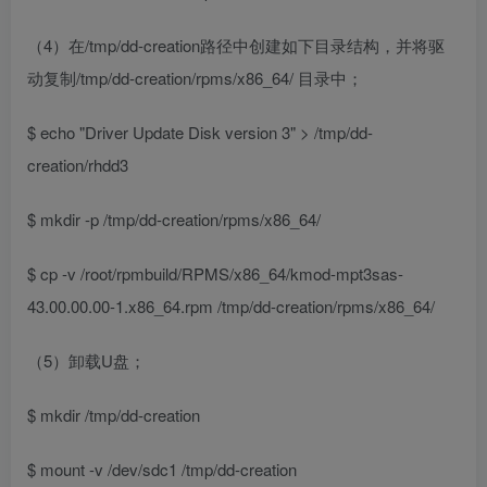
（4）在/tmp/dd-creation路径中创建如下目录结构，并将驱
动复制/tmp/dd-creation/rpms/x86_64/ 目录中；
$ echo "Driver Update Disk version 3" > /tmp/dd-
creation/rhdd3
$ mkdir -p /tmp/dd-creation/rpms/x86_64/
$ cp -v /root/rpmbuild/RPMS/x86_64/kmod-mpt3sas-
43.00.00.00-1.x86_64.rpm /tmp/dd-creation/rpms/x86_64/
（5）卸载U盘；
$ mkdir /tmp/dd-creation
$ mount -v /dev/sdc1 /tmp/dd-creation