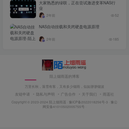
大家熟悉的绿联，正在尝试激进变革NAS行
业
2年前
52
NAS自动挂载和关闭硬盘电源原理
2年前
185
陌上烟雨遥的博客
万里长秋，落雪有客，又有多少烟雨，似如渺渺烟波
友链申请
隐私与声明
广告合作
关于我们
雨遥社
Copyright © 2023-2024
陌上烟雨遥
·
豫ICP备2022018256号-3
· 豫公
网安备41010502005755号 ·