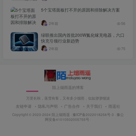
5个宝塔面板打不开的原因和排除解决方案
2年前
56
绿联推出国内首批200W氮化镓充电器，六口
快充引领行业新趋势
2年前
75
陌上烟雨遥的博客
万里长秋，落雪有客，又有多少烟雨，似如渺渺烟波
友链申请
隐私与声明
广告合作
关于我们
雨遥社
Copyright © 2023-2024
陌上烟雨遥
·
豫ICP备2022018256号-3
· 豫公
网安备41010502005755号 ·