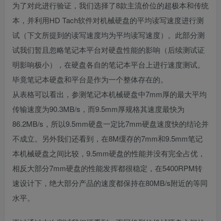
为了对此进行验证，我们选择了
8
款主流价位的超极本和传统
本，并利用
HD Tach
软件对机械硬盘的平均读写速度进行测
试（下文所提到的读写速度均为平均读写速度）。此部分测
试我们暂且忽略笔记本平台对硬盘性能的影响（后续测试证
明影响极小），在硬盘各自的笔记本平台上进行速度测试。
毕竟笔记本硬盘和平台是作为一个整体存在的。
从表格可以看出，参测笔记本机械硬盘中
7mm
厚的最大平均
传输速度为
90.3MB/s
，而
9.5mm
厚规格其速度最快为
86.2MB/s
，所以
9.5mm
硬盘一定比
7mm
硬盘速度快的结论并
不成立。另外我们还看到，在
8M
缓存的
7mm
和
9.5mm
笔记
本机械硬盘之间比较，
9.5mm
硬盘的性能并没有完全占优，
相反大部分
7mm
硬盘的性能发挥都很稳定，在
5400RPM
转
速设计下，绝大部分产品的速度都保持在
80MB/s
附近的等同
水平。