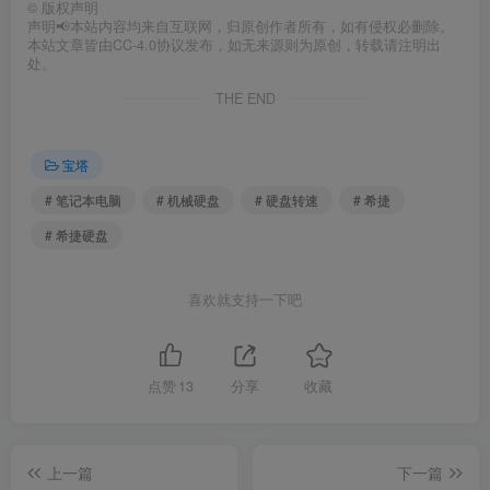
©
版权声明
声明📢本站内容均来自互联网，归原创作者所有，如有侵权必删除。
本站文章皆由CC-4.0协议发布，如无来源则为原创，转载请注明出
处。
THE END
宝塔
# 笔记本电脑
# 机械硬盘
# 硬盘转速
# 希捷
# 希捷硬盘
喜欢就支持一下吧
点赞
13
分享
收藏
上一篇
下一篇