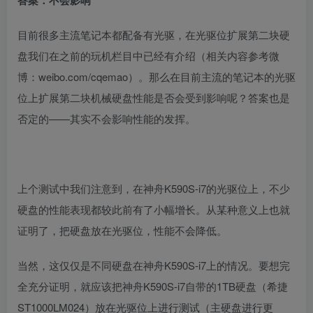
答案：不会影响
目前很多主流笔记本都配备有光驱，在光驱位扩展第二块硬
盘我们在之前的玩机栏目中已经有介绍（相关内容参考微
博：weibo.com/cqemao）。那么在目前主流的笔记本的光驱
位上扩展第二块机械硬盘性能是否会受到影响呢？答案也是
否定的——其实不会影响性能的发挥。
上个测试中我们注意到，在神舟
K590S-i7
的光驱位上，不少
硬盘的性能表现都较此前有了小幅增长。从某种意义上也就
证明了，把硬盘放在光驱位，性能不会降低。
当然，这仅仅是不同硬盘在神舟
K590S-i7
上的情况。要想完
全充分证明，就应该把神舟
K590S-i7
自带的
1TB
硬盘（希捷
ST1000LM024
）放在光驱位上进行测试（主硬盘进行更