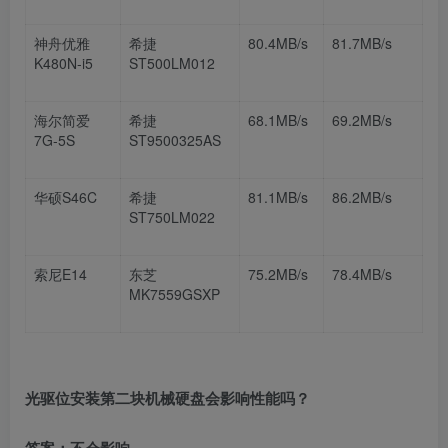
神舟优雅
希捷
80.4MB/s
81.7MB/s
K480N-i5
ST500LM012
海尔简爱
希捷
68.1MB/s
69.2MB/s
7G-5S
ST9500325AS
华硕
S46C
希捷
81.1MB/s
86.2MB/s
ST750LM022
索尼
E14
东芝
75.2MB/s
78.4MB/s
MK7559GSXP
光驱位安装第二块机械硬盘会影响性能吗？