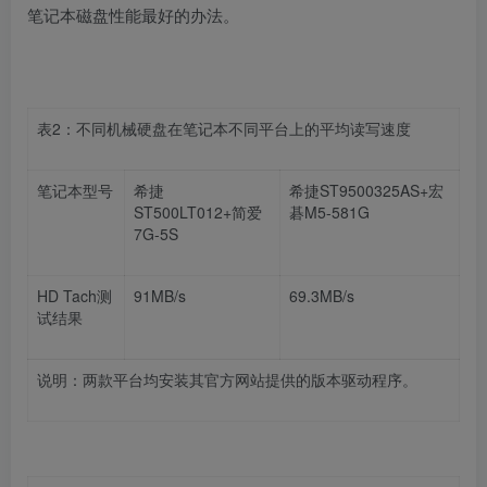
笔记本磁盘性能最好的办法。
表
2
：不同机械硬盘在笔记本不同平台上的平均读写速度
笔记本型号
希捷
希捷
ST9500325AS+
宏
ST500LT012+
简爱
碁
M5-581G
7G-5S
HD Tach
测
91MB/s
69.3MB/s
试结果
说明：两款平台均安装其官方网站提供的版本驱动程序。