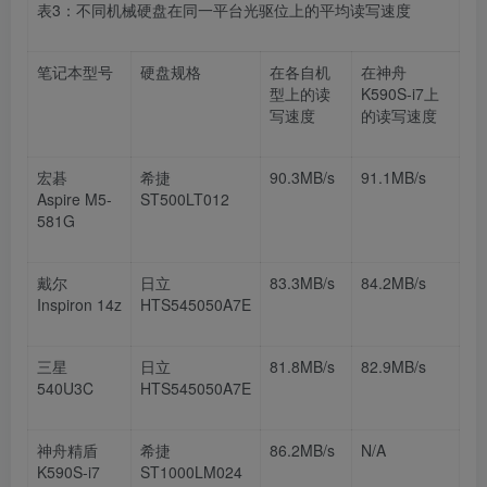
表
3
：不同机械硬盘在同一平台光驱位上的平均读写速度
笔记本型号
硬盘规格
在各自机
在神舟
型上的读
K590S-i7
上
写速度
的读写速度
宏碁
希捷
90.3MB/s
91.1MB/s
Aspire M5-
ST500LT012
581G
戴尔
日立
83.3MB/s
84.2MB/s
Inspiron 14z
HTS545050A7E
三星
日立
81.8MB/s
82.9MB/s
540U3C
HTS545050A7E
神舟精盾
希捷
86.2MB/s
N/A
K590S-i7
ST1000LM024