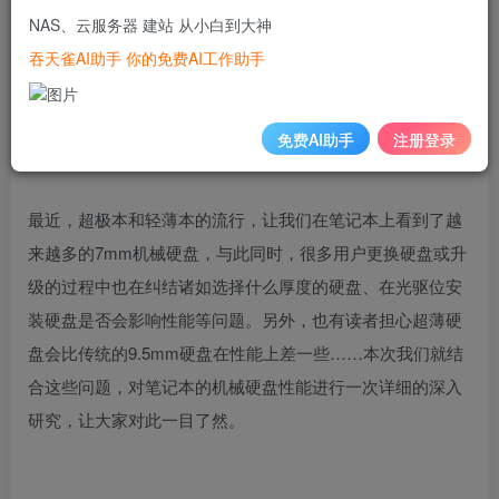
NAS、云服务器 建站 从小白到大神
（题图：左为
9.5mm
硬盘，右为
7mm
硬盘）
吞天雀AI助手 你的免费AI工作助手
免费AI助手
注册登录
最近，超极本和轻薄本的流行，让我们在笔记本上看到了越
来越多的
7mm
机械硬盘，与此同时，很多用户更换硬盘或升
级的过程中也在纠结诸如选择什么厚度的硬盘、在光驱位安
装硬盘是否会影响性能等问题。另外，也有读者担心超薄硬
盘会比传统的
9.5mm
硬盘在性能上差一些……本次我们就结
合这些问题，对笔记本的机械硬盘性能进行一次详细的深入
研究，让大家对此一目了然。