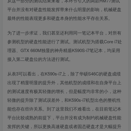
从这一部分的测试结果来看，本环节引入的两款
HM77
测试
平台并没有对硬盘性能发挥带来什么明显的影响，机械硬盘
最终的性能表现更多和硬盘本身的性能水平存在关系。
为了进一步求证，我们甚至还利用同一笔记本平台，对所有
参测机型的硬盘性能进行了测试。测试机型为搭载
Core i7
处
理器、
GTX 660M
独显的神舟精盾
K590S-i7
笔记本，均采用
接入第二硬盘位的方法进行测试。
从表
3
可以看出，在
K590s-i7
上，除了华硕
S46C
的硬盘成绩
出现了稍显明显的提升外，其他机型的成绩和在自身平台上
的测试速度有极其轻微的增长，但是幅度均非常的小，这种
轻微的提升除了测试误差外，和
K590s-i7
机型出色的整机性
能也存在些许关系。到了这里我们不难看出，在目前笔记本
平台比较成熟的前提下，平台并没有成为制约机械硬盘性能
发挥的关键，所以更换高速硬盘或者固态硬盘才是大幅提升