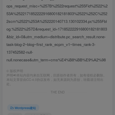
ops_request_misc=%257B%2522request%255Fid%2522%2
53A%2522171852222916800182181803%2522%252C%252
2scm%2522%253A%252220140713.130102334.pc%255Fbl
og.%2522%257D&request_id=171852222916800182181803
&biz_id=0&utm_medium=distribute.pc_search_result.none-
task-blog-2~blog~first_rank_ecpm_v1~times_rank-3-
137452582-null-
null.nonecase&utm_term=cms%E4%B8%BB%E9%A2%98
©
版权声明
声明📢本站内容均来自互联网，归原创作者所有，如有侵权必删除。
本站文章皆由CC-4.0协议发布，如无来源则为原创，转载请注明出
处。
THE END
Wordpress建站