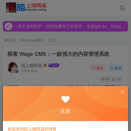
✅吞天雀AI助手，你的免费AI工作助手，支持gpt-4o、DeepSeek、Claude🔥🔥🔥🔥
✅吞天雀AI助手，你的免费AI工作助手，支持gpt-4o、DeepSeek、Claude🔥🔥🔥🔥
✅吞天雀AI助手，你的免费AI工作助手，支持gpt-4o、DeepSeek、Claude🔥🔥🔥🔥
首页
Wordpress建站
正文
探索 Wage CMS：一款强大的内容管理系统
陌上烟雨遥
关注
私信
2年前发布
63
14
探索 Wage CMS：一款强大的内容管理系统
在互联网内容创作日益繁荣的时代，一个高效、灵活的内容
欢迎
管理系统（CMS）对于网站建设和管理至关重要。今天我们
要介绍的是
Wage CMS
，一个开源且易于定制化的CMS解决
欢迎来到陌上烟雨遥的博客
方案，旨在让内容发布和管理变得简单。