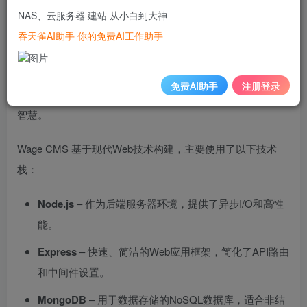
NAS、云服务器 建站 从小白到大神
Wage CMS
是由开发者
WXiangQian
创建的一个轻量级但
吞天雀AI助手 你的免费AI工作助手
功能丰富的 CMS 平台。它的核心设计目标是提供快速的开
发体验，同时保持高度的可扩展性和灵活性。通过 Gitcode
免费AI助手
注册登录
链接，你可以直接访问项目的源代码并参与其中，贡献你的
智慧。
Wage CMS 基于现代Web技术构建，主要使用了以下技术
栈：
Node.js
– 作为后端服务器环境，提供了异步I/O和高性
能。
Express
– 快速、简洁的Web应用框架，简化了API路由
和中间件设置。
MongoDB
– 用于数据存储的NoSQL数据库，适合非结