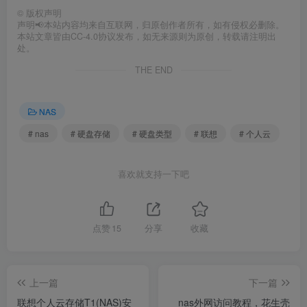
©
版权声明
声明📢本站内容均来自互联网，归原创作者所有，如有侵权必删除。
本站文章皆由CC-4.0协议发布，如无来源则为原创，转载请注明出
处。
THE END
NAS
# nas
# 硬盘存储
# 硬盘类型
# 联想
# 个人云
喜欢就支持一下吧
点赞
15
分享
收藏
上一篇
下一篇
联想个人云存储T1(NAS)安
nas外网访问教程，花生壳