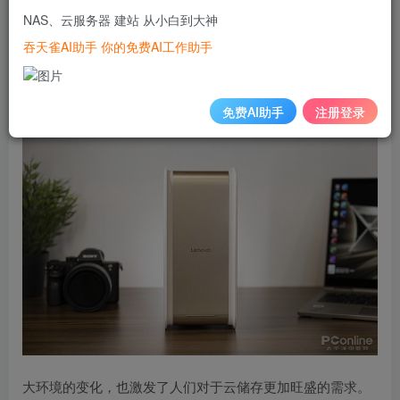
户分享的数字内容占比约50%。感受最明显的一个例子，就
NAS、云服务器 建站 从小白到大神
是如今手机拍照越来越强大，拍一张6400万像素照片就有
吞天雀AI助手 你的免费AI工作助手
20MB，更别提现在进入“全民短视频”时代，拍摄一段VLOG
至少也是100MB起步。
免费AI助手
注册登录
大环境的变化，也激发了人们对于云储存更加旺盛的需求。