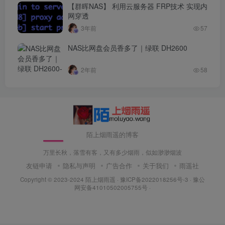
【群晖NAS】 利用云服务器 FRP技术 实现内
网穿透
3年前
57
NAS比网盘会员香多了｜绿联 DH2600
2年前
58
陌上烟雨遥的博客
万里长秋，落雪有客，又有多少烟雨，似如渺渺烟波
友链申请
隐私与声明
广告合作
关于我们
雨遥社
Copyright © 2023-2024
陌上烟雨遥
·
豫ICP备2022018256号-3
· 豫公
网安备41010502005755号 ·