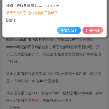
备选方案一个是阿里云的OSS功能，兼容S3协议的，一年
NAS、云服务器 建站 从小白到大神
40GB流量只需要9块钱。
吞天雀AI助手 你的免费AI工作助手
再一个是用nas的webdav功能做内网穿透出来用。其实这个
免费AI助手
注册登录
方案在我一开始买nas的时候就考虑过，但当时在极空间上
配置ddnsto时看的教程有问题，导致每次极空间更新后
ddnsto绑定的设备id都会变，要手动解绑套餐重新绑定，用
了几天就直接放弃了。不过后来在查看官方教程的时候发现
了原因。
这个之前看教程说免费试用的可以一直领一直白嫖，但我还
是冲了26块钱一年的4M带宽套餐。
其实无论是什么nas，安装ddnsto一般都是用docker的，这时
候一定要看
官方教程
，里面有这么一段话