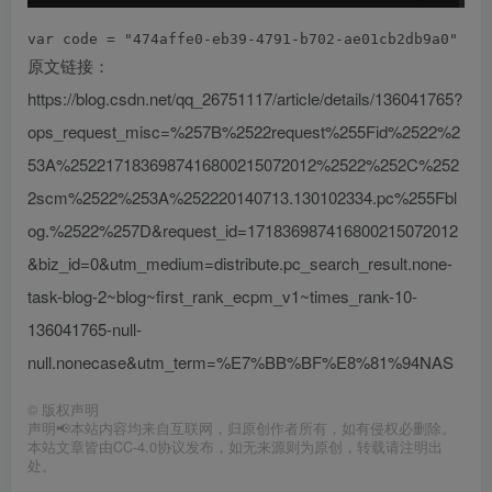
var code = "474affe0-eb39-4791-b702-ae01cb2db9a0"
原文链接：
https://blog.csdn.net/qq_26751117/article/details/136041765?
ops_request_misc=%257B%2522request%255Fid%2522%2
53A%2522171836987416800215072012%2522%252C%252
2scm%2522%253A%252220140713.130102334.pc%255Fbl
og.%2522%257D&request_id=171836987416800215072012
&biz_id=0&utm_medium=distribute.pc_search_result.none-
task-blog-2~blog~first_rank_ecpm_v1~times_rank-10-
136041765-null-
null.nonecase&utm_term=%E7%BB%BF%E8%81%94NAS
©
版权声明
声明📢本站内容均来自互联网，归原创作者所有，如有侵权必删除。
本站文章皆由CC-4.0协议发布，如无来源则为原创，转载请注明出
处。