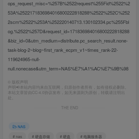
ops_request_misc=%257B%2522request%255Fid%2522%2
53A%2522171836984016800222818288%2522%252C%252
2scm%2522%253A%252220140713.130102334.pc%255Fbl
og.%2522%257D&request_id=171836984016800222818288
&biz_id=0&utm_medium=distribute.pc_search_result.none-
task-blog-2~blog~first_rank_ecpm_v1~times_rank-22-
119624965-null-
null.nonecase&utm_term=NAS%E7%A1%AC%E7%9B%98
©
版权声明
声明📢本站内容均来自互联网，归原创作者所有，如有侵权必删除。
本站文章皆由CC-4.0协议发布，如无来源则为原创，转载请注明出
处。
THE END
NAS
# nas
# 硬盘存储
# 硬盘
# 电脑服务器