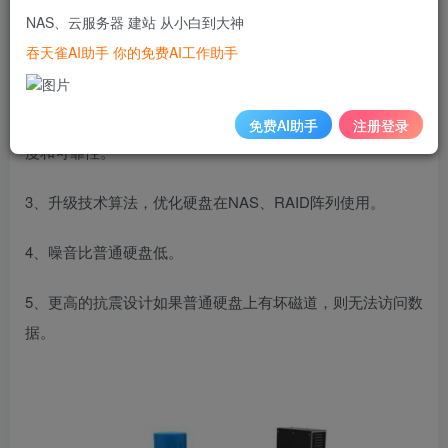
NAS存储服务器用NAS盘的根本原因在于？
NAS、云服务器 建站 从小白到大神
吞天雀AI助手 你的免费AI工作助手
1、专为NAS存储设备设计的7*24小时全天候运行设计
2、虚拟化容量算法支持多个磁盘设备，以提高兼容性、集成
免费AI助手
注册登录
度和可靠性。
3、升级技术算法，优化硬盘在NAS、RAID阵列使用。
4、噪音比普通硬盘低。
5、更高的抗震设计如果普通硬盘上有坏磁道，则无法访问数
据。