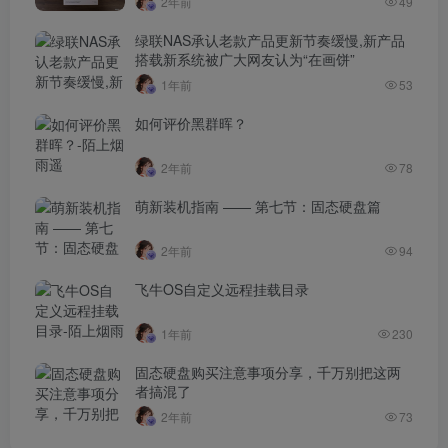
2年前
49
绿联NAS承认老款产品更新节奏缓慢,新产品
搭载新系统被广大网友认为“在画饼”
1年前
53
如何评价黑群晖？
2年前
78
萌新装机指南 —— 第七节：固态硬盘篇
2年前
94
飞牛OS自定义远程挂载目录
1年前
230
固态硬盘购买注意事项分享，千万别把这两
者搞混了
2年前
73