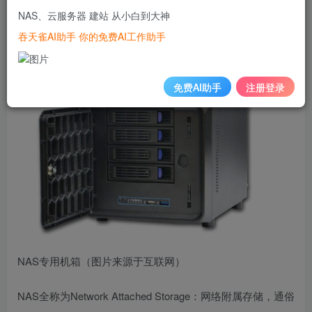
据，例如家人的照片、高清电影、无损音乐、工作资料。
NAS、云服务器 建站 从小白到大神
吞天雀AI助手 你的免费AI工作助手
NAS是什么？有什么用？
免费AI助手
注册登录
NAS专用机箱（图片来源于互联网）
NAS全称为Network Attached Storage：网络附属存储，通俗