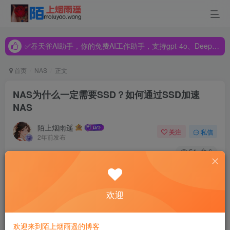
✅吞天雀AI助手，你的免费AI工作助手，支持gpt-4o、DeepSeek、Claude🔥🔥🔥🔥
✅吞天雀AI助手，你的免费AI工作助手，支持gpt-4o、DeepSeek、Claude🔥🔥🔥🔥
✅吞天雀AI助手，你的免费AI工作助手，支持gpt-4o、DeepSeek、Claude🔥🔥🔥🔥
首页
NAS
正文
NAS为什么一定需要SSD？如何通过SSD加速
NAS
陌上烟雨遥
关注
私信
2年前发布
54
6
NAS走进普通百姓家
欢迎
相信普通消费者对NAS可能并不熟悉，但是随着个人数据逐
渐增多，网盘因为安全性以及私密性关闭服务等多种风险，
使得现在的用户会尝试去买一台NAS用来保存自己重要的数
欢迎来到陌上烟雨遥的博客