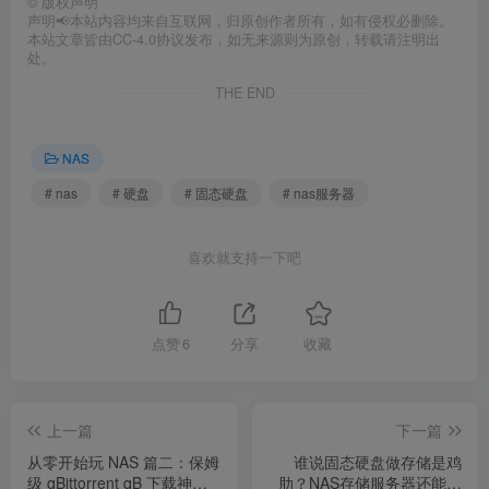
©
版权声明
声明📢本站内容均来自互联网，归原创作者所有，如有侵权必删除。
本站文章皆由CC-4.0协议发布，如无来源则为原创，转载请注明出
处。
THE END
NAS
# nas
# 硬盘
# 固态硬盘
# nas服务器
喜欢就支持一下吧
点赞
6
分享
收藏
上一篇
下一篇
从零开始玩 NAS 篇二：保姆
谁说固态硬盘做存储是鸡
级 qBittorrent qB 下载神器
肋？NAS存储服务器还能这