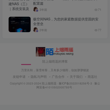
配置篇
3年前
71
极空间NAS，为您的家庭数据提供坚固的安
全堡垒
2年前
77
陌上烟雨遥的博客
万里长秋，落雪有客，又有多少烟雨，似如渺渺烟波
友链申请
隐私与声明
广告合作
关于我们
雨遥社
Copyright © 2023-2024
陌上烟雨遥
·
豫ICP备2022018256号-3
· 豫公
网安备41010502005755号 ·