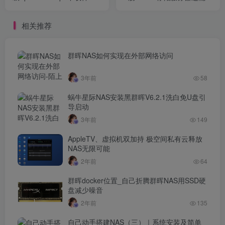
部署落地教程，从此 BT、
样玩
PT 下载无忧！
相关推荐
群晖NAS如何实现在外部网络访问
3年前
58
蜗牛星际NAS安装黑群晖V6.2.1洗白免U盘引
导启动
3年前
149
AppleTV、虚拟机双加持 极空间私有云释放
NAS无限可能
2年前
64
群晖docker位置_自己折腾群晖NAS用SSD硬
盘减少噪音
2年前
135
自己动手搭建NAS（三）｜系统安装及简单