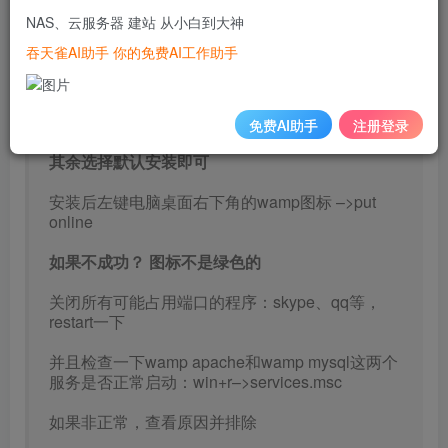
NAS、云服务器 建站 从小白到大神
安装过程中需要你选择默认浏览器
吞天雀AI助手 你的免费AI工作助手
找到你的浏览器的安装位置：（右键 桌面浏览器
快捷方式 选择属性，复制 目标位置，在windows
资源管理器中 打开）
免费AI助手
注册登录
其余选择默认安装即可
安装后左键电脑桌面右下角的wamp图标 –>put
online
如果不成功？ 图标不是绿色的
关闭所有可能占用端口的程序：skype、qq等，
restart一下
并且检查一下wamp apache和wamp mysql这两个
服务是否正常启动：win+r–>services.msc
如果非正常，查看原因并排除