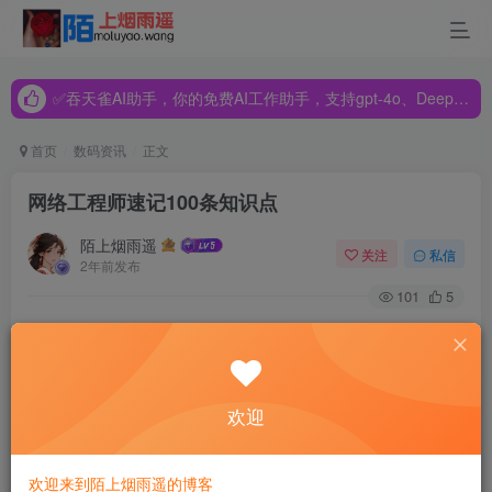
✅吞天雀AI助手，你的免费AI工作助手，支持gpt-4o、DeepSeek、Claude🔥🔥🔥🔥
✅吞天雀AI助手，你的免费AI工作助手，支持gpt-4o、DeepSeek、Claude🔥🔥🔥🔥
✅吞天雀AI助手，你的免费AI工作助手，支持gpt-4o、DeepSeek、Claude🔥🔥🔥🔥
首页
数码资讯
正文
网络工程师速记100条知识点
陌上烟雨遥
关注
私信
2年前发布
101
5
网工速记100条知识点
1、补码的特点
欢迎
补码、移码的0表示惟一。在计算机系统中，数值一律用补码
来表示和存储。
欢迎来到陌上烟雨遥的博客