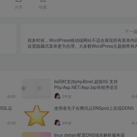
1
分享
收藏
下一
很多时候，WordPress移动端网站不适合展现所有菜单内
设置隐藏式菜单更为合理。大多数WordPress主题都带有
样式，这些样式会自动将导航菜单转换为移动端菜单。但
很多时候站长们可能不希望在移动设备上使用相同的菜单
者可能希望使用不同的菜单样
器
iis同时支持php和net,超级IIS 支持
Php/Asp.NET/Asp/Jsp等程序语言
60
2年前
署SSL证
使用老毛子在腾讯云DNSpod上实现DDNS
29
3年前
linux debian配置DNS域名解析服务器