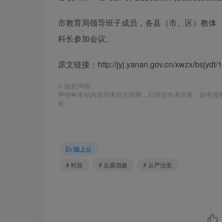
市教育局领导班子成员，各县（市、区）教体
科长参加会议。
原文链接：http://jyj.yanan.gov.cn/xwzx/bsjydt
©
版权声明
声明📢本站内容均来自互联网，归原创作者所有，如有侵权
处。
陌上云
# 时政
# 反腐倡廉
# 从严治党