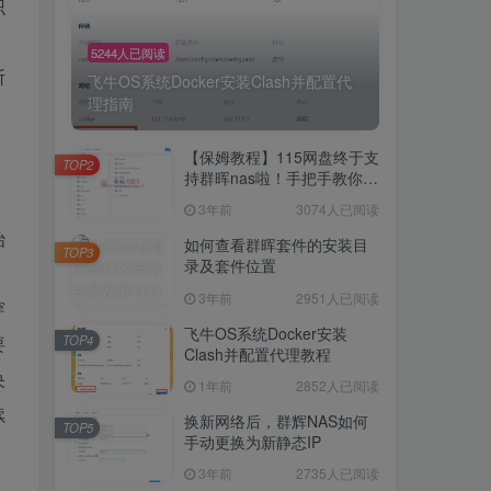
识
5244人已阅读
断
飞牛OS系统Docker安装Clash并配置代
理指南
【保姆教程】115网盘终于支
TOP2
持群晖nas啦！手把手教你群
晖NAS-docker安装115网
3年前
3074人已阅读
盘！
治
如何查看群晖套件的安装目
TOP3
录及套件位置
，
3年前
2951人已阅读
穿
飞牛OS系统Docker安装
TOP4
要
Clash并配置代理教程
央
1年前
2852人已阅读
续
换新网络后，群辉NAS如何
TOP5
手动更换为新静态IP
3年前
2735人已阅读