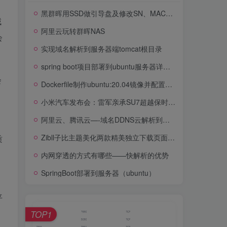
黑群晖用SSD做引导盘及修改SN、MAC的方法（蜗牛星际/暴风播酷云等机器适用）
域
阿里云玩转群晖NAS
会
实现域名解析到服务器端tomcat根目录
spring boot项目部署到ubuntu服务器详细教程
Dockerfile制作ubuntu:20.04镜像并配置python3.9的环境以及基于python镜像构建环境
小米汽车发布会：雷军亲承SU7超越保时捷TaycanTur
阿里云、腾讯云—-域名DDNS云解析到动态IP
Zibll子比主题美化两款精美独立下载页面美化
质
内网穿透的方式有哪些——快解析的优势
SpringBoot部署到服务器（ubuntu）
平
TOP1