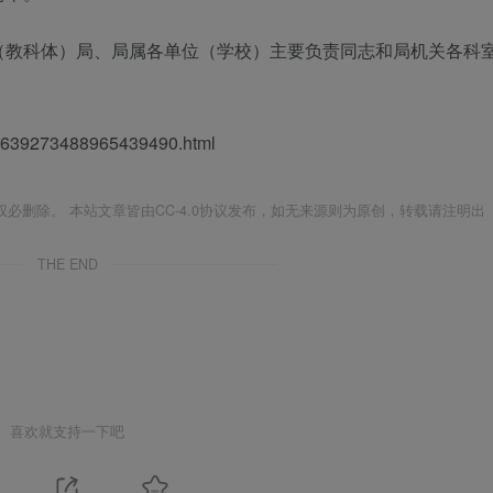
（教科体）局、局属各单位（学校）主要负责同志和局机关各科
/1639273488965439490.html
必删除。 本站文章皆由CC-4.0协议发布，如无来源则为原创，转载请注明出
THE END
喜欢就支持一下吧