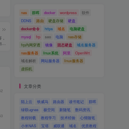
nas
群晖
docker
wordpress
软件
DDNS
路由
硬盘存储
硬盘
docker命令
https
域名
电脑硬盘
篇
mysql
frp
seo
电脑
nas存储
容，
内置
frp内网穿透
镜像
固态硬盘
域名服务器
是，
nas服务器
linux系统
阿里
OpenWrt
，或
式。
域名解析
网站服务器
linux服务器
虚拟机
文章分类
62
陌上云
铁威马
路由器
读书笔记
群晖
绿联ugnas
极空间
新随笔
数码资讯
43
教程转载
教程学习
技术经验
心情随笔
小米NAS
宝塔
威联通
域名
优质教程