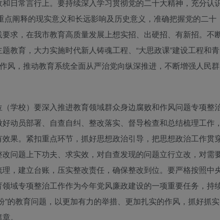
效和日常言行上。要持续深入学习贯彻党的二十大精神，充分认
重点阐释的现实意义和长远影响及历史意义，准确把握党的二十
践要求，在我市教育高质量发展上想实招、出硬招、有新招。不
题教育，大力实施时代新人铸魂工程、“大思政课”建设工程和青
转作风，推动教育系统全面从严治党向纵深推进，不断增强人民群
位（学校）要深入推进教育领域群众身边腐败和作风问题专项整
做好动员部署、自查自纠、整改落实、督导检查和总结梳理工作
有效果。紧扣重点环节，抓好
思想政治
引导，把思想政治工作贯
整改问题上下功夫、求实效，对自查发现的问题立行立改，对需
梳理，建立台账，压实整改责任，确保整改到位。要严格按照中
育领域专项整治工作作为今年党风廉政建设的一项重要任务，持
盼”的教育问题，以更加有力的举措、更加扎实的作风，抓好抓实
篇章。