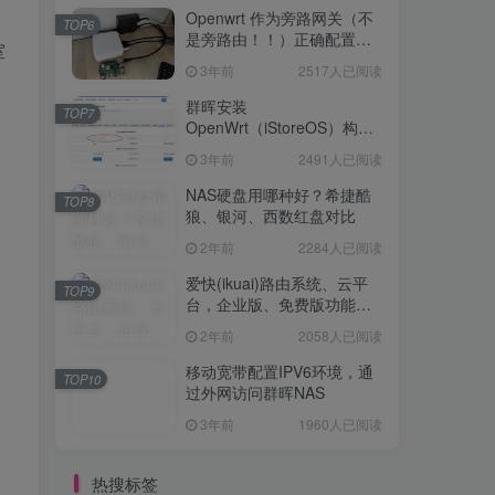
Openwrt 作为旁路网关（不
TOP6
是旁路由！！）正确配置方
室
法，性能测试 —— 破解迷思
3年前
2517人已阅读
群晖安装
TOP7
OpenWrt（iStoreOS）构建
旁路由配置
3年前
2491人已阅读
NAS硬盘用哪种好？希捷酷
TOP8
狼、银河、西数红盘对比
2年前
2284人已阅读
爱快(ikuai)路由系统、云平
TOP9
台，企业版、免费版功能对
比
2年前
2058人已阅读
移动宽带配置IPV6环境，通
TOP10
过外网访问群晖NAS
3年前
1960人已阅读
热搜标签